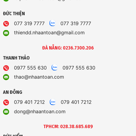
ĐỨC THIỆN
077 319 7777
077 319 7777
thiendd.nhaantoan@gmail.com
ĐÀ NẴNG: 0236.7300.206
THANH THẢO
0977 555 630
0977 555 630
thao@nhaantoan.com
AN ĐÔNG
079 401 7212
079 401 7212
dong@nhaantoan.com
TPHCM: 028.38.685.689