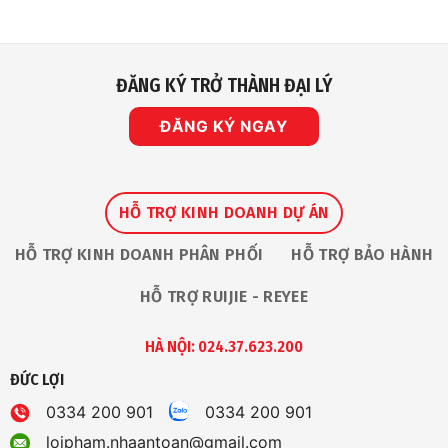
Giám
Robot
Nhà
Sát
An
IP
Toàn
Vinh
Dự
Nhận
ĐĂNG KÝ TRỞ THÀNH ĐẠI LÝ
Giải
Thưởng
“The
Premium
ĐĂNG KÝ NGAY
Service
Award
2026”
Tại
Ruijie
Apac
Partner
HỖ TRỢ KINH DOANH DỰ ÁN
Summit
HỖ TRỢ KINH DOANH PHÂN PHỐI
HỖ TRỢ BẢO HÀNH
HỖ TRỢ RUIJIE - REYEE
HÀ NỘI: 024.37.623.200
ĐỨC LỢI
0334 200 901
0334 200 901
loipham.nhaantoan@gmail.com