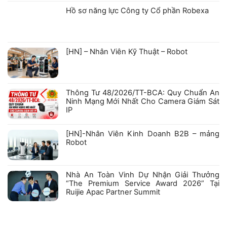
có
bình
Hồ sơ năng lực Công ty Cổ phần Robexa
luận
ở
Không
GIẤY
có
CHỨNG
bình
NHẬN
luận
ở
KIỂM
[HN] – Nhân Viên Kỹ Thuật – Robot
Hồ
ĐỊNH
sơ
PHƯƠNG
Không
năng
TIỆN
có
lực
PHÒNG
bình
Công
CHÁY
luận
ty
VÀ
ở
Cổ
CHỮA
Thông Tư 48/2026/TT-BCA: Quy Chuẩn An
[HN]
phần
CHÁY
–
Robexa
VỚI
Ninh Mạng Mới Nhất Cho Camera Giám Sát
Nhân
CÁC
IP
Viên
SẢN
Kỹ
PHẨM
Không
Thuật
HIKFIRE
có
–
bình
[HN]-Nhân Viên Kinh Doanh B2B – mảng
Robot
luận
Robot
ở
Thông
Không
Tư
có
48/2026/TT-
bình
BCA:
luận
Nhà An Toàn Vinh Dự Nhận Giải Thưởng
Quy
ở
Chuẩn
“The Premium Service Award 2026” Tại
[HN]-
An
Nhân
Ruijie Apac Partner Summit
Ninh
Viên
Mạng
Kinh
Không
Mới
Doanh
có
Nhất
B2B
bình
Cho
–
luận
Camera
mảng
ở