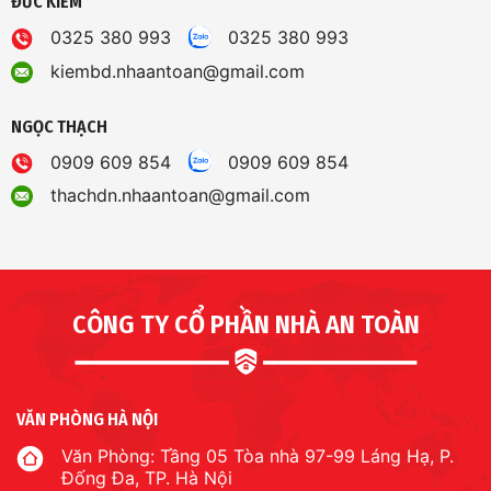
ĐỨC KIỂM
0325 380 993
0325 380 993
kiembd.nhaantoan@gmail.com
NGỌC THẠCH
0909 609 854
0909 609 854
thachdn.nhaantoan@gmail.com
CÔNG TY CỔ PHẦN NHÀ AN TOÀN
VĂN PHÒNG HÀ NỘI
Văn Phòng: Tầng 05 Tòa nhà 97-99 Láng Hạ, P.
Đống Đa, TP. Hà Nội