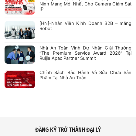
–
Robexa
Ninh Mạng Mới Nhất Cho Camera Giám Sát
Nhân
IP
Viên
Kỹ
Không
Thuật
có
–
bình
[HN]-Nhân Viên Kinh Doanh B2B – mảng
Robot
luận
Robot
ở
Thông
Không
Tư
có
48/2026/TT-
bình
BCA:
luận
Nhà An Toàn Vinh Dự Nhận Giải Thưởng
Quy
ở
Chuẩn
“The Premium Service Award 2026” Tại
[HN]-
An
Nhân
Ruijie Apac Partner Summit
Ninh
Viên
Mạng
Kinh
Không
Mới
Doanh
có
Nhất
B2B
bình
Chính Sách Bảo Hành Và Sửa Chữa Sản
Cho
–
luận
Camera
Phẩm Tại Nhà An Toàn
mảng
ở
Giám
Robot
Nhà
Không
Sát
An
có
IP
Toàn
bình
Vinh
luận
Dự
ở
Nhận
Chính
Giải
Sách
Thưởng
Bảo
“The
Hành
Premium
Và
Service
Sửa
Award
Chữa
2026”
Sản
ĐĂNG KÝ TRỞ THÀNH ĐẠI LÝ
Tại
Phẩm
Ruijie
Tại