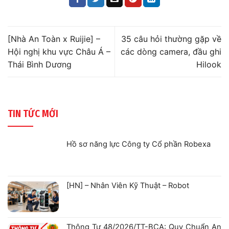
[Nhà An Toàn x Ruijie] –
35 câu hỏi thường gặp về
Hội nghị khu vực Châu Á –
các dòng camera, đầu ghi
Thái Bình Dương
Hilook
TIN TỨC MỚI
Hồ sơ năng lực Công ty Cổ phần Robexa
Không
có
bình
luận
ở
[HN] – Nhân Viên Kỹ Thuật – Robot
Hồ
sơ
Không
năng
có
lực
bình
Công
luận
ty
ở
Cổ
Thông Tư 48/2026/TT-BCA: Quy Chuẩn An
[HN]
phần