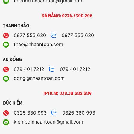
thiendd.nhaantoan@gmail.com
ĐÀ NẴNG: 0236.7300.206
THANH THẢO
0977 555 630
0977 555 630
thao@nhaantoan.com
AN ĐÔNG
079 401 7212
079 401 7212
dong@nhaantoan.com
TPHCM: 028.38.685.689
ĐỨC KIỂM
0325 380 993
0325 380 993
kiembd.nhaantoan@gmail.com