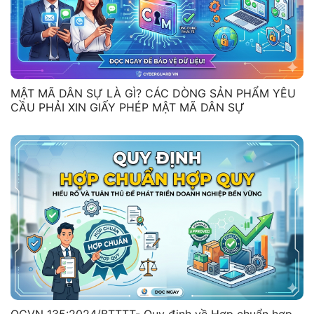
MẬT MÃ DÂN SỰ LÀ GÌ? CÁC DÒNG SẢN PHẨM YÊU
CẦU PHẢI XIN GIẤY PHÉP MẬT MÃ DÂN SỰ