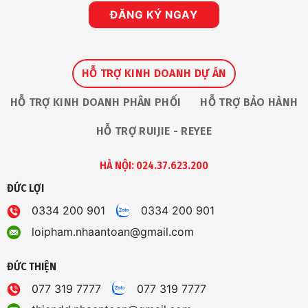
Apac
Nhà
Partner
ĐĂNG KÝ NGAY
An
Summit
Toàn
HỖ TRỢ KINH DOANH DỰ ÁN
HỖ TRỢ KINH DOANH PHÂN PHỐI
HỖ TRỢ BẢO HÀNH
HỖ TRỢ RUIJIE - REYEE
HÀ NỘI: 024.37.623.200
ĐỨC LỢI
0334 200 901
0334 200 901
loipham.nhaantoan@gmail.com
ĐỨC THIỆN
077 319 7777
077 319 7777