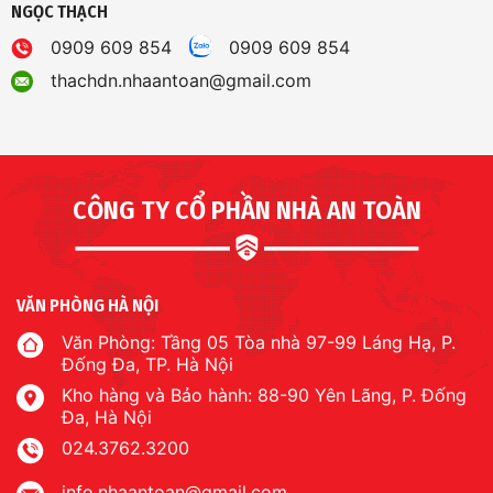
NGỌC THẠCH
0909 609 854
0909 609 854
thachdn.nhaantoan@gmail.com
CÔNG TY CỔ PHẦN NHÀ AN TOÀN
VĂN PHÒNG HÀ NỘI
Văn Phòng: Tầng 05 Tòa nhà 97-99 Láng Hạ, P.
Đống Đa, TP. Hà Nội
Kho hàng và Bảo hành: 88-90 Yên Lãng, P. Đống
Đa, Hà Nội
024.3762.3200
info.nhaantoan@gmail.com