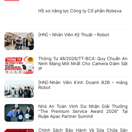
Hồ sơ năng lực Công ty Cổ phần Robexa
Không
có
bình
luận
ở
[HN] – Nhân Viên Kỹ Thuật – Robot
Hồ
sơ
Không
năng
có
lực
bình
Công
luận
ty
ở
Cổ
Thông Tư 48/2026/TT-BCA: Quy Chuẩn An
[HN]
phần
–
Robexa
Ninh Mạng Mới Nhất Cho Camera Giám Sát
Nhân
IP
Viên
Kỹ
Không
Thuật
có
–
bình
[HN]-Nhân Viên Kinh Doanh B2B – mảng
Robot
luận
Robot
ở
Thông
Không
Tư
có
48/2026/TT-
bình
BCA:
luận
Nhà An Toàn Vinh Dự Nhận Giải Thưởng
Quy
ở
Chuẩn
“The Premium Service Award 2026” Tại
[HN]-
An
Nhân
Ruijie Apac Partner Summit
Ninh
Viên
Mạng
Kinh
Không
Mới
Doanh
có
Nhất
B2B
bình
Chính Sách Bảo Hành Và Sửa Chữa Sản
Cho
–