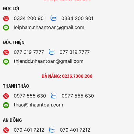
ĐỨC LỢI
0334 200 901
0334 200 901
loipham.nhaantoan@gmail.com
ĐỨC THIỆN
077 319 7777
077 319 7777
thiendd.nhaantoan@gmail.com
ĐÀ NẴNG: 0236.7300.206
THANH THẢO
0977 555 630
0977 555 630
thao@nhaantoan.com
AN ĐÔNG
079 401 7212
079 401 7212