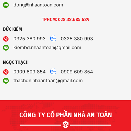
dong@nhaantoan.com
TPHCM: 028.38.685.689
ĐỨC KIỂM
0325 380 993
0325 380 993
kiembd.nhaantoan@gmail.com
NGỌC THẠCH
0909 609 854
0909 609 854
thachdn.nhaantoan@gmail.com
CÔNG TY CỔ PHẦN NHÀ AN TOÀN