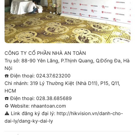
CÔNG TY CỔ PHẦN NHÀ AN TOÀN
Trụ sở: 88-90 Yên Lãng, P.Thịnh Quang, Q.Đống Đa, Hà
Nội
☎️
Điện thoại: 024.37.623200
Chi nhánh: 319 Lý Thường Kiệt (Nhà D11), P15, Q11,
HCM
☎️
Điện thoại: 028.38.685689
♻️
Website:
nhaantoan.com
⚠️
Link đăng ký đại lý:
http://hikvision.vn/danh-cho-
dai-ly/dang-ky-dai-ly