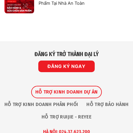
luận
Camera
Phẩm Tại Nhà An Toàn
mảng
ở
Giám
Robot
Nhà
Không
Sát
An
có
IP
Toàn
bình
Vinh
luận
Dự
ở
Nhận
Chính
Giải
Sách
Thưởng
Bảo
“The
Hành
Premium
Và
Service
Sửa
Award
Chữa
2026”
Sản
ĐĂNG KÝ TRỞ THÀNH ĐẠI LÝ
Tại
Phẩm
Ruijie
Tại
Apac
Nhà
Partner
ĐĂNG KÝ NGAY
An
Summit
Toàn
HỖ TRỢ KINH DOANH DỰ ÁN
HỖ TRỢ KINH DOANH PHÂN PHỐI
HỖ TRỢ BẢO HÀNH
HỖ TRỢ RUIJIE - REYEE
HÀ NỘI: 024.37.623.200