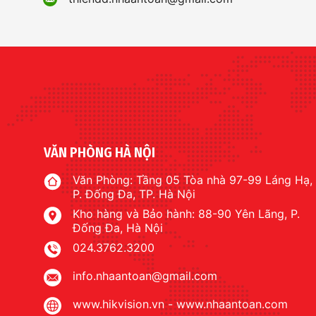
VĂN PHÒNG HÀ NỘI
Văn Phòng: Tầng 05 Tòa nhà 97-99 Láng Hạ,
P. Đống Đa, TP. Hà Nội
Kho hàng và Bảo hành: 88-90 Yên Lãng, P.
Đống Đa, Hà Nội
024.3762.3200
info.nhaantoan@gmail.com
www.hikvision.vn
-
www.nhaantoan.com