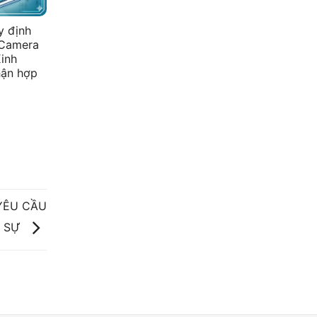
 định
 Camera
Kinh
hận hợp
YÊU CẦU
N SỰ