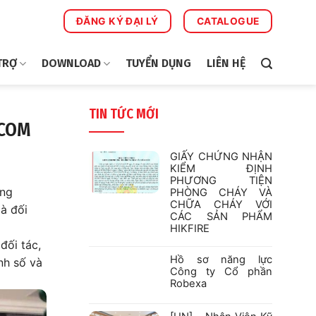
ĐĂNG KÝ ĐẠI LÝ
CATALOGUE
TRỢ
DOWNLOAD
TUYỂN DỤNG
LIÊN HỆ
TIN TỨC MỚI
ECOM
GIẤY CHỨNG NHẬN
KIỂM ĐỊNH
PHƯƠNG TIỆN
àng
PHÒNG CHÁY VÀ
CHỮA CHÁY VỚI
à đối
CÁC SẢN PHẨM
HIKFIRE
đối tác,
Không
có
Hồ sơ năng lực
bình
nh số và
luận
Công ty Cổ phần
ở
Robexa
GIẤY
CHỨNG
Không
NHẬN
có
KIỂM
bình