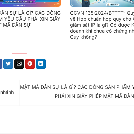
DÂN SỰ LÀ GÌ? CÁC DÒNG
QCVN 135:2024/BTTTT- Quy
 YÊU CẦU PHẢI XIN GIẤY
về Hợp chuẩn hợp quy cho
T MÃ DÂN SỰ
giám sát IP là gì? Có được 
doanh khi chưa có chứng n
Quy không?
MẬT MÃ DÂN SỰ LÀ GÌ? CÁC DÒNG SẢN PHẨM 
 nhánh
PHẢI XIN GIẤY PHÉP MẬT MÃ DÂ