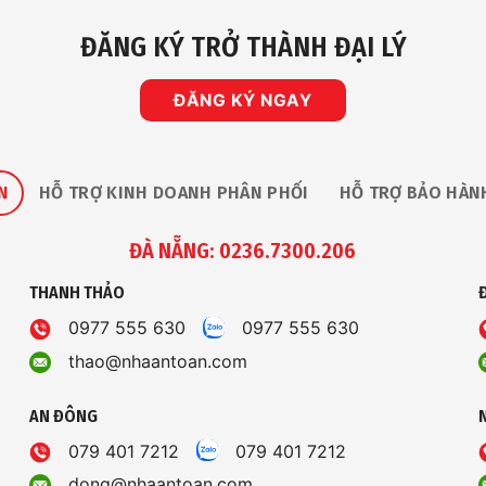
ĐĂNG KÝ TRỞ THÀNH ĐẠI LÝ
ĐĂNG KÝ NGAY
N
HỖ TRỢ KINH DOANH PHÂN PHỐI
HỖ TRỢ BẢO HÀN
ĐÀ NẴNG: 0236.7300.206
THANH THẢO
0977 555 630
0977 555 630
thao@nhaantoan.com
AN ĐÔNG
079 401 7212
079 401 7212
dong@nhaantoan.com