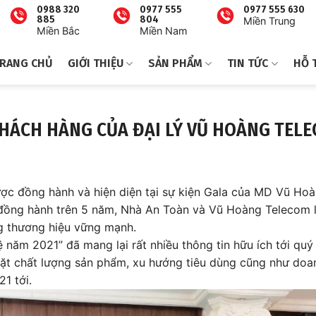
0988 320
0977 555
0977 555 630
885
804
Miền Trung
Miền Bắc
Miền Nam
RANG CHỦ
GIỚI THIỆU
SẢN PHẨM
TIN TỨC
HỖ 
KHÁCH HÀNG CỦA ĐẠI LÝ VŨ HOÀNG TEL
c đồng hành và hiện diện tại sự kiện Gala của MD Vũ Ho
 đồng hành trên 5 năm, Nhà An Toàn và Vũ Hoàng Telecom l
ng thương hiệu vững mạnh.
năm 2021” đã mang lại rất nhiều thông tin hữu ích tới quý 
mặt chất lượng sản phẩm, xu hướng tiêu dùng cũng như doa
1 tới.