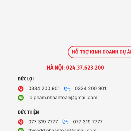
HỖ TRỢ KINH DOANH DỰ Á
HÀ NỘI: 024.37.623.200
ĐỨC LỢI
0334 200 901
0334 200 901
loipham.nhaantoan@gmail.com
ĐỨC THIỆN
077 319 7777
077 319 7777
thiendd.nhaantoan@gmail.com