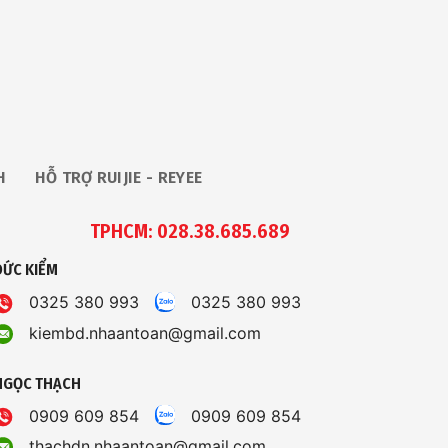
H
HỖ TRỢ RUIJIE - REYEE
TPHCM: 028.38.685.689
ĐỨC KIỂM
0325 380 993
0325 380 993
kiembd.nhaantoan@gmail.com
NGỌC THẠCH
0909 609 854
0909 609 854
thachdn.nhaantoan@gmail.com