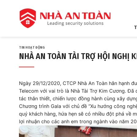
Bỏ
qua
nội
dung
T
TIN HOẠT ĐỘNG
NHÀ AN TOÀN TÀI TRỢ HỘI NGHỊ 
Ngày 29/12/2020, CTCP Nhà An Toàn hân hạnh đượ
Telecom với vai trò là Nhà Tài Trợ Kim Cương. Đã
tác thân thiết, chiến lược đồng hành cùng xây dự
Chương trình Gala với chủ đề “Xu hướng công nghệ 
quý khách hàng, hứa hẹn sẽ có nhiều đột phá về 
lợi nhuận cho các anh em trong ngành vào năm 202