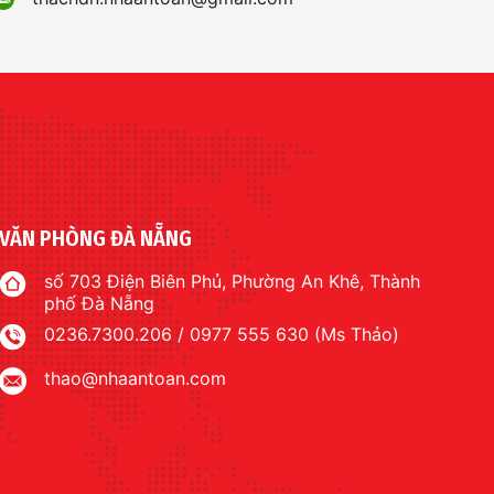
VĂN PHÒNG ĐÀ NẴNG
số 703 Điện Biên Phủ, Phường An Khê, Thành
phố Đà Nẵng
0236.7300.206 / 0977 555 630 (Ms Thảo)
thao@nhaantoan.com