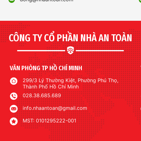
CÔNG TY CỔ PHẦN NHÀ AN TOÀN
VĂN PHÒNG TP HỒ CHÍ MINH
299/3 Lý Thường Kiệt, Phường Phú Thọ,
Thành Phố Hồ Chí Minh
028.38.685.689
info.nhaantoan@gmail.com
MST: 0101295222-001