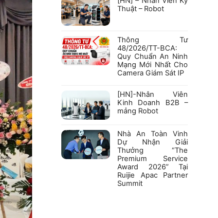
[HN] – Nhân Viên Kỹ
ĐỊNH
luận
PHƯƠNG
Thuật – Robot
ở
TIỆN
Hồ
Không
PHÒNG
sơ
có
CHÁY
năng
bình
VÀ
lực
luận
CHỮA
Thông Tư
Công
ở
CHÁY
ty
48/2026/TT-BCA:
[HN]
VỚI
Cổ
–
CÁC
Quy Chuẩn An Ninh
phần
Nhân
SẢN
Robexa
Mạng Mới Nhất Cho
Viên
PHẨM
Kỹ
HIKFIRE
Camera Giám Sát IP
Thuật
–
Không
Robot
có
[HN]-Nhân Viên
bình
luận
Kinh Doanh B2B –
ở
mảng Robot
Thông
Tư
Không
48/2026/TT-
có
BCA:
bình
Nhà An Toàn Vinh
Quy
luận
Chuẩn
Dự Nhận Giải
ở
An
Thưởng “The
[HN]-
Ninh
Nhân
Premium Service
Mạng
Viên
Mới
Award 2026” Tại
Kinh
Nhất
Doanh
Ruijie Apac Partner
Cho
B2B
Camera
Summit
–
Giám
mảng
Sát
Không
Robot
IP
có
bình
luận
ở