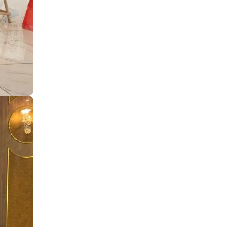
Nhà
An
Toàn
Vinh
Dự
Nhận
Giải
Thưởng
“The
Premium
Service
Award
2026”
Tại
Ruijie
Apac
Partner
Summit