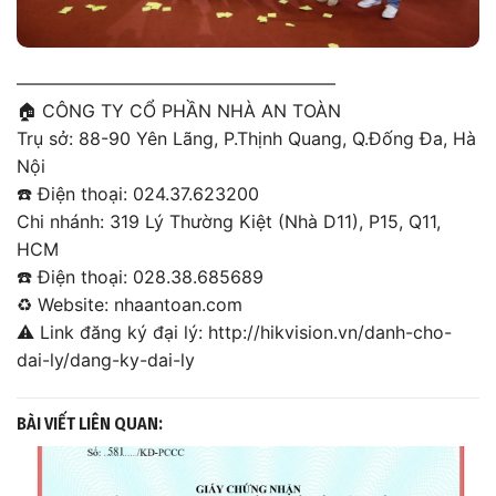
——————————————————
🏠
CÔNG TY CỔ PHẦN NHÀ AN TOÀN
Trụ sở: 88-90 Yên Lãng, P.Thịnh Quang, Q.Đống Đa, Hà
Nội
☎️
Điện thoại: 024.37.623200
Chi nhánh: 319 Lý Thường Kiệt (Nhà D11), P15, Q11,
HCM
☎️
Điện thoại: 028.38.685689
♻️
Website:
nhaantoan.com
⚠️
Link đăng ký đại lý:
http://hikvision.vn/danh-cho-
dai-ly/dang-ky-dai-ly
BÀI VIẾT LIÊN QUAN: