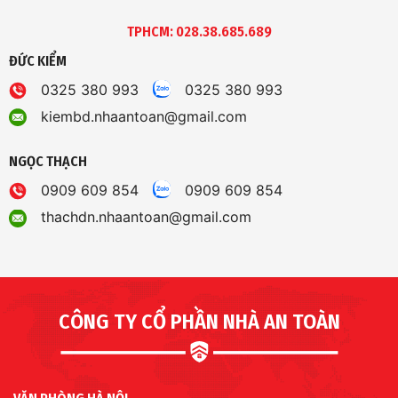
TPHCM: 028.38.685.689
ĐỨC KIỂM
0325 380 993
0325 380 993
kiembd.nhaantoan@gmail.com
NGỌC THẠCH
0909 609 854
0909 609 854
thachdn.nhaantoan@gmail.com
CÔNG TY CỔ PHẦN NHÀ AN TOÀN