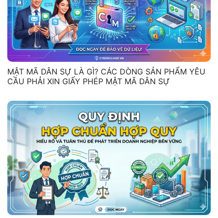
MẬT MÃ DÂN SỰ LÀ GÌ? CÁC DÒNG SẢN PHẨM YÊU
CẦU PHẢI XIN GIẤY PHÉP MẬT MÃ DÂN SỰ