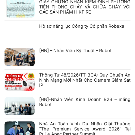
GIẤY CHỨNG NHẬN KIỂM ĐỊNH PHƯƠNG
TIỆN PHÒNG CHÁY VÀ CHỮA CHÁY VỚI
CÁC SẢN PHẨM HIKFIRE
Không
có
bình
Hồ sơ năng lực Công ty Cổ phần Robexa
luận
ở
Không
GIẤY
có
CHỨNG
bình
NHẬN
luận
ở
KIỂM
[HN] – Nhân Viên Kỹ Thuật – Robot
Hồ
ĐỊNH
sơ
PHƯƠNG
Không
năng
TIỆN
có
lực
PHÒNG
bình
Công
CHÁY
luận
ty
VÀ
ở
Cổ
CHỮA
Thông Tư 48/2026/TT-BCA: Quy Chuẩn An
[HN]
phần
CHÁY
–
Robexa
VỚI
Ninh Mạng Mới Nhất Cho Camera Giám Sát
Nhân
CÁC
IP
Viên
SẢN
Kỹ
PHẨM
Không
Thuật
HIKFIRE
có
–
bình
[HN]-Nhân Viên Kinh Doanh B2B – mảng
Robot
luận
Robot
ở
Thông
Không
Tư
có
48/2026/TT-
bình
BCA:
luận
Nhà An Toàn Vinh Dự Nhận Giải Thưởng
Quy
ở
Chuẩn
“The Premium Service Award 2026” Tại
[HN]-
An
Nhân
Ruijie Apac Partner Summit
Ninh