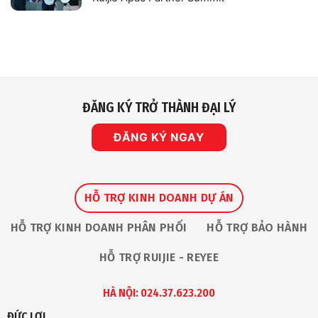
Viên
Mạng
Kinh
Không
Mới
Doanh
có
Nhất
B2B
bình
Cho
–
luận
Camera
mảng
ở
Giám
Robot
Nhà
Sát
An
IP
Toàn
Vinh
Dự
Nhận
ĐĂNG KÝ TRỞ THÀNH ĐẠI LÝ
Giải
Thưởng
“The
Premium
ĐĂNG KÝ NGAY
Service
Award
2026”
Tại
Ruijie
Apac
Partner
HỖ TRỢ KINH DOANH DỰ ÁN
Summit
HỖ TRỢ KINH DOANH PHÂN PHỐI
HỖ TRỢ BẢO HÀNH
HỖ TRỢ RUIJIE - REYEE
HÀ NỘI: 024.37.623.200
ĐỨC LỢI