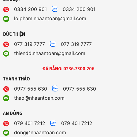
0334 200 901
0334 200 901
loipham.nhaantoan@gmail.com
ĐỨC THIỆN
077 319 7777
077 319 7777
thiendd.nhaantoan@gmail.com
ĐÀ NẴNG: 0236.7300.206
THANH THẢO
0977 555 630
0977 555 630
thao@nhaantoan.com
AN ĐÔNG
079 401 7212
079 401 7212
dong@nhaantoan.com