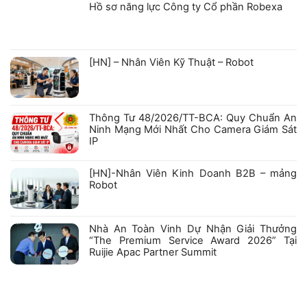
bình
Hồ sơ năng lực Công ty Cổ phần Robexa
luận
ở
Không
GIẤY
có
CHỨNG
bình
NHẬN
luận
ở
KIỂM
[HN] – Nhân Viên Kỹ Thuật – Robot
Hồ
ĐỊNH
sơ
PHƯƠNG
Không
năng
TIỆN
có
lực
PHÒNG
bình
Công
CHÁY
luận
ty
VÀ
ở
Cổ
CHỮA
Thông Tư 48/2026/TT-BCA: Quy Chuẩn An
[HN]
phần
CHÁY
–
Robexa
VỚI
Ninh Mạng Mới Nhất Cho Camera Giám Sát
Nhân
CÁC
IP
Viên
SẢN
Kỹ
PHẨM
Không
Thuật
HIKFIRE
có
–
bình
[HN]-Nhân Viên Kinh Doanh B2B – mảng
Robot
luận
Robot
ở
Thông
Không
Tư
có
48/2026/TT-
bình
BCA:
luận
Nhà An Toàn Vinh Dự Nhận Giải Thưởng
Quy
ở
Chuẩn
“The Premium Service Award 2026” Tại
[HN]-
An
Nhân
Ruijie Apac Partner Summit
Ninh
Viên
Mạng
Kinh
Không
Mới
Doanh
có
Nhất
B2B
bình
Cho
–
luận
Camera
mảng
ở
Giám
Robot
Nhà