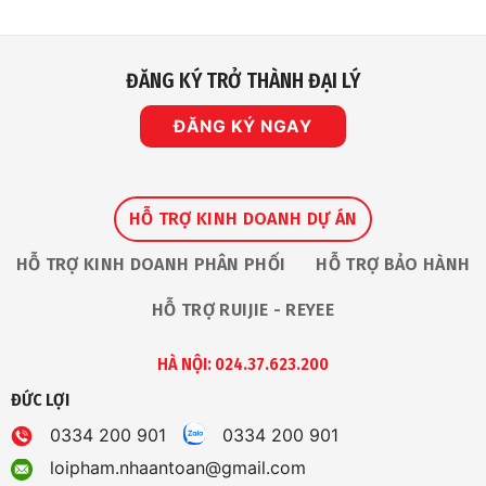
Sát
An
IP
Toàn
Vinh
Dự
Nhận
ĐĂNG KÝ TRỞ THÀNH ĐẠI LÝ
Giải
Thưởng
“The
Premium
ĐĂNG KÝ NGAY
Service
Award
2026”
Tại
Ruijie
Apac
Partner
HỖ TRỢ KINH DOANH DỰ ÁN
Summit
HỖ TRỢ KINH DOANH PHÂN PHỐI
HỖ TRỢ BẢO HÀNH
HỖ TRỢ RUIJIE - REYEE
HÀ NỘI: 024.37.623.200
ĐỨC LỢI
0334 200 901
0334 200 901
loipham.nhaantoan@gmail.com