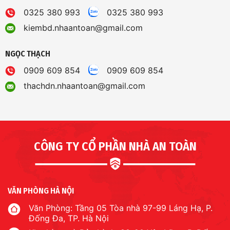
0325 380 993
0325 380 993
kiembd.nhaantoan@gmail.com
NGỌC THẠCH
0909 609 854
0909 609 854
thachdn.nhaantoan@gmail.com
CÔNG TY CỔ PHẦN NHÀ AN TOÀN
VĂN PHÒNG HÀ NỘI
Văn Phòng: Tầng 05 Tòa nhà 97-99 Láng Hạ, P.
Đống Đa, TP. Hà Nội