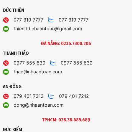
ĐỨC THIỆN
077 319 7777
077 319 7777
thiendd.nhaantoan@gmail.com
ĐÀ NẴNG: 0236.7300.206
THANH THẢO
0977 555 630
0977 555 630
thao@nhaantoan.com
AN ĐÔNG
079 401 7212
079 401 7212
dong@nhaantoan.com
TPHCM: 028.38.685.689
ĐỨC KIỂM