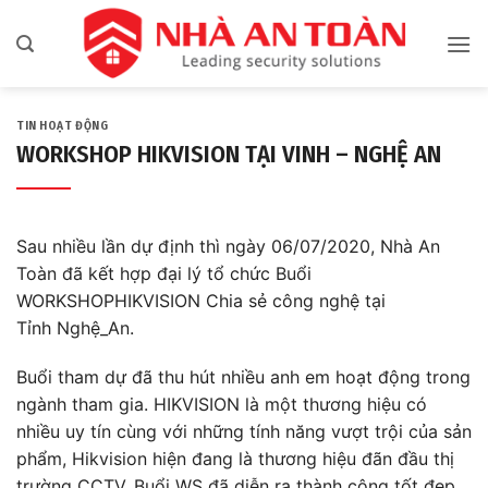
Bỏ
qua
nội
dung
TIN HOẠT ĐỘNG
WORKSHOP HIKVISION TẠI VINH – NGHỆ AN
Sau nhiều lần dự định thì ngày 06/07/2020, Nhà An
Toàn đã kết hợp đại lý tổ chức Buổi
WORKSHOPHIKVISION
Chia sẻ công nghệ tại
Tỉnh
Nghệ_An.
Buổi tham dự đã thu hút nhiều anh em hoạt động trong
ngành tham gia. HIKVISION là một thương hiệu có
nhiều uy tín cùng với những tính năng vượt trội của sản
phẩm, Hikvision hiện đang là thương hiệu đãn đầu thị
trường CCTV. Buổi WS đã diễn ra thành công tốt đẹp,