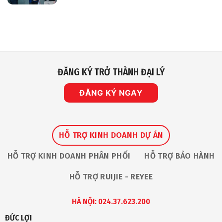
Mạng
Kinh
Không
Mới
Doanh
có
Nhất
B2B
bình
Cho
–
luận
Camera
mảng
ở
Giám
Robot
Nhà
Sát
An
IP
Toàn
Vinh
Dự
Nhận
ĐĂNG KÝ TRỞ THÀNH ĐẠI LÝ
Giải
Thưởng
“The
Premium
ĐĂNG KÝ NGAY
Service
Award
2026”
Tại
Ruijie
Apac
Partner
HỖ TRỢ KINH DOANH DỰ ÁN
Summit
HỖ TRỢ KINH DOANH PHÂN PHỐI
HỖ TRỢ BẢO HÀNH
HỖ TRỢ RUIJIE - REYEE
HÀ NỘI: 024.37.623.200
ĐỨC LỢI