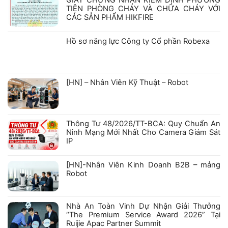
GIẤY CHỨNG NHẬN KIỂM ĐỊNH PHƯƠNG
TIỆN PHÒNG CHÁY VÀ CHỮA CHÁY VỚI
CÁC SẢN PHẨM HIKFIRE
Không
có
bình
Hồ sơ năng lực Công ty Cổ phần Robexa
luận
ở
Không
GIẤY
có
CHỨNG
bình
NHẬN
luận
ở
KIỂM
[HN] – Nhân Viên Kỹ Thuật – Robot
Hồ
ĐỊNH
sơ
PHƯƠNG
Không
năng
TIỆN
có
lực
PHÒNG
bình
Công
CHÁY
luận
ty
VÀ
ở
Cổ
CHỮA
Thông Tư 48/2026/TT-BCA: Quy Chuẩn An
[HN]
phần
CHÁY
–
Robexa
VỚI
Ninh Mạng Mới Nhất Cho Camera Giám Sát
Nhân
CÁC
IP
Viên
SẢN
Kỹ
PHẨM
Không
Thuật
HIKFIRE
có
–
bình
[HN]-Nhân Viên Kinh Doanh B2B – mảng
Robot
luận
Robot
ở
Thông
Không
Tư
có
48/2026/TT-
bình
BCA:
luận
Nhà An Toàn Vinh Dự Nhận Giải Thưởng
Quy
ở
Chuẩn
“The Premium Service Award 2026” Tại
[HN]-
An
Nhân
Ruijie Apac Partner Summit
Ninh
Viên