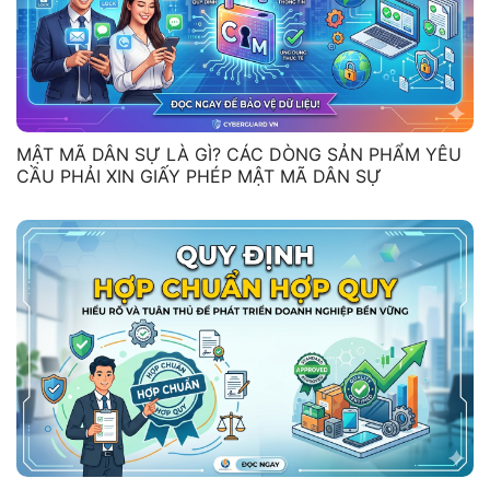
MẬT MÃ DÂN SỰ LÀ GÌ? CÁC DÒNG SẢN PHẨM YÊU
CẦU PHẢI XIN GIẤY PHÉP MẬT MÃ DÂN SỰ