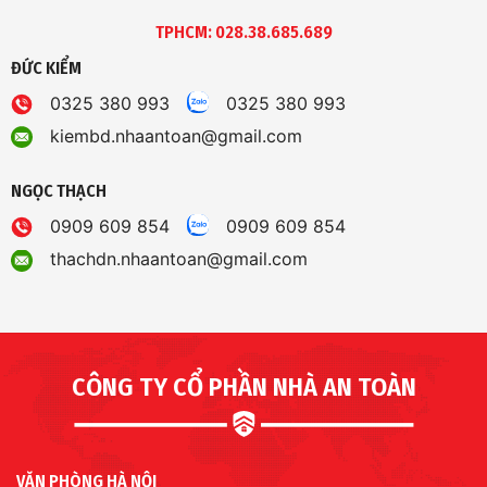
TPHCM: 028.38.685.689
ĐỨC KIỂM
0325 380 993
0325 380 993
kiembd.nhaantoan@gmail.com
NGỌC THẠCH
0909 609 854
0909 609 854
thachdn.nhaantoan@gmail.com
CÔNG TY CỔ PHẦN NHÀ AN TOÀN
VĂN PHÒNG HÀ NỘI