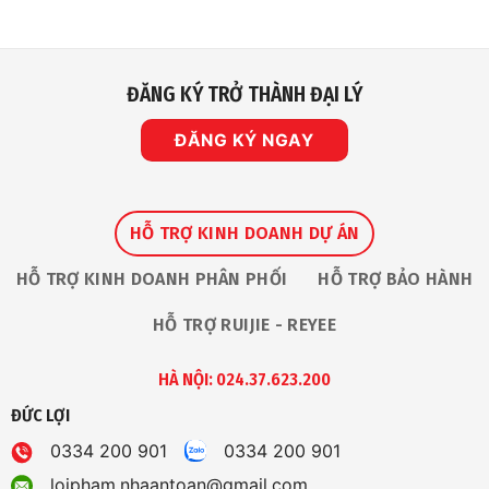
ĐĂNG KÝ TRỞ THÀNH ĐẠI LÝ
ĐĂNG KÝ NGAY
HỖ TRỢ KINH DOANH DỰ ÁN
HỖ TRỢ KINH DOANH PHÂN PHỐI
HỖ TRỢ BẢO HÀNH
HỖ TRỢ RUIJIE - REYEE
HÀ NỘI: 024.37.623.200
ĐỨC LỢI
0334 200 901
0334 200 901
loipham.nhaantoan@gmail.com