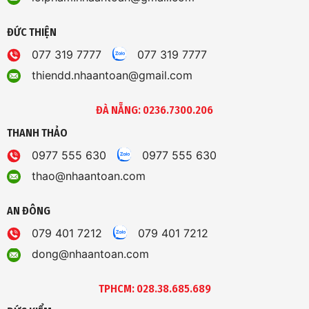
ĐỨC THIỆN
077 319 7777
077 319 7777
thiendd.nhaantoan@gmail.com
ĐÀ NẴNG: 0236.7300.206
THANH THẢO
0977 555 630
0977 555 630
thao@nhaantoan.com
AN ĐÔNG
079 401 7212
079 401 7212
dong@nhaantoan.com
TPHCM: 028.38.685.689