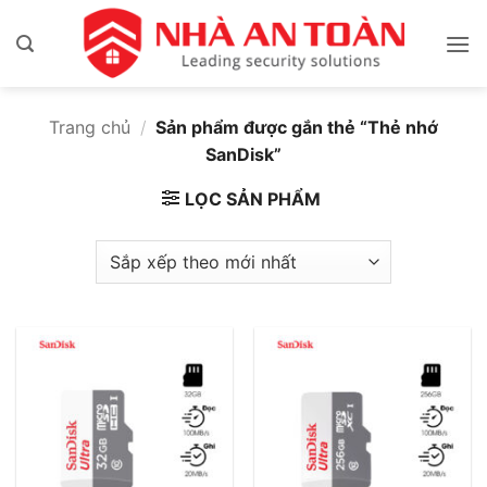
Bỏ
qua
nội
dung
Trang chủ
/
Sản phẩm được gắn thẻ “Thẻ nhớ
SanDisk”
LỌC SẢN PHẨM