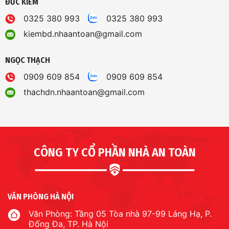
ĐỨC KIỂM
0325 380 993
0325 380 993
kiembd.nhaantoan@gmail.com
NGỌC THẠCH
0909 609 854
0909 609 854
thachdn.nhaantoan@gmail.com
CÔNG TY CỔ PHẦN NHÀ AN TOÀN
VĂN PHÒNG HÀ NỘI
Văn Phòng: Tầng 05 Tòa nhà 97-99 Láng Hạ, P.
Đống Đa, TP. Hà Nội