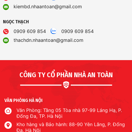
kiembd.nhaantoan@gmail.com
NGỌC THẠCH
0909 609 854
0909 609 854
thachdn.nhaantoan@gmail.com
CÔNG TY CỔ PHẦN NHÀ AN TOÀN
VĂN PHÒNG HÀ NỘI
Văn Phòng: Tầng 05 Tòa nhà 97-99 Láng Hạ, P.
Đống Đa, TP. Hà Nội
Kho hàng và Bảo hành: 88-90 Yên Lãng, P. Đống
Đa, Hà Nội