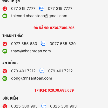
ĐỨC THIỆN
077 319 7777
077 319 7777
thiendd.nhaantoan@gmail.com
ĐÀ NẴNG: 0236.7300.206
THANH THẢO
0977 555 630
0977 555 630
thao@nhaantoan.com
AN ĐÔNG
079 401 7212
079 401 7212
dong@nhaantoan.com
TPHCM: 028.38.685.689
ĐỨC KIỂM
0325 380 993
0325 380 993