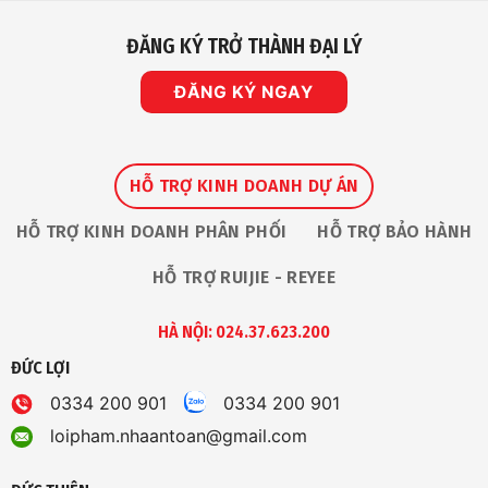
ĐĂNG KÝ TRỞ THÀNH ĐẠI LÝ
ĐĂNG KÝ NGAY
HỖ TRỢ KINH DOANH DỰ ÁN
HỖ TRỢ KINH DOANH PHÂN PHỐI
HỖ TRỢ BẢO HÀNH
HỖ TRỢ RUIJIE - REYEE
HÀ NỘI: 024.37.623.200
ĐỨC LỢI
0334 200 901
0334 200 901
loipham.nhaantoan@gmail.com