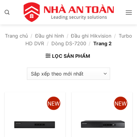
Bỏ
qua
nội
dung
Trang chủ
/
Đầu ghi hình
/
Đầu ghi Hikvision
/
Turbo
HD DVR
/
Dòng DS-7200
/
Trang 2
LỌC SẢN PHẨM