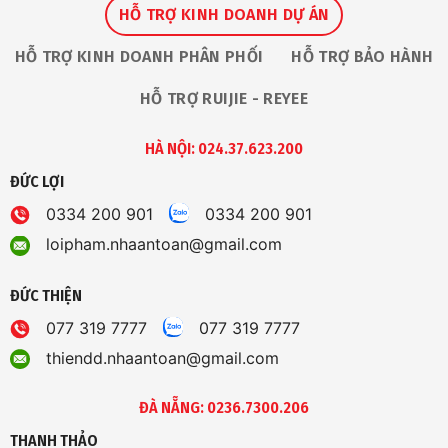
HỖ TRỢ KINH DOANH DỰ ÁN
HỖ TRỢ KINH DOANH PHÂN PHỐI
HỖ TRỢ BẢO HÀNH
HỖ TRỢ RUIJIE - REYEE
HÀ NỘI: 024.37.623.200
ĐỨC LỢI
0334 200 901
0334 200 901
loipham.nhaantoan@gmail.com
ĐỨC THIỆN
077 319 7777
077 319 7777
thiendd.nhaantoan@gmail.com
ĐÀ NẴNG: 0236.7300.206
THANH THẢO