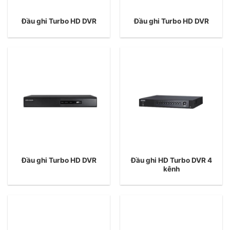
Đầu ghi Turbo HD DVR
Đầu ghi Turbo HD DVR
Đầu ghi HD Turbo DVR 4
Đầu ghi Turbo HD DVR
kênh