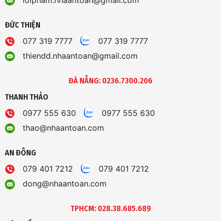
ĐỨC THIỆN
077 319 7777
077 319 7777
thiendd.nhaantoan@gmail.com
ĐÀ NẴNG: 0236.7300.206
THANH THẢO
0977 555 630
0977 555 630
thao@nhaantoan.com
AN ĐÔNG
079 401 7212
079 401 7212
dong@nhaantoan.com
TPHCM: 028.38.685.689