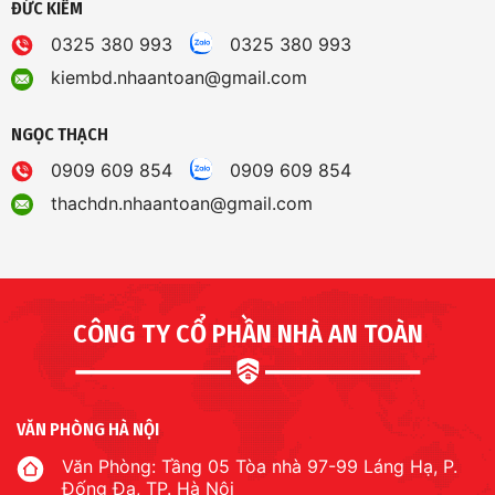
ĐỨC KIỂM
0325 380 993
0325 380 993
kiembd.nhaantoan@gmail.com
NGỌC THẠCH
0909 609 854
0909 609 854
thachdn.nhaantoan@gmail.com
CÔNG TY CỔ PHẦN NHÀ AN TOÀN
VĂN PHÒNG HÀ NỘI
Văn Phòng: Tầng 05 Tòa nhà 97-99 Láng Hạ, P.
Đống Đa, TP. Hà Nội