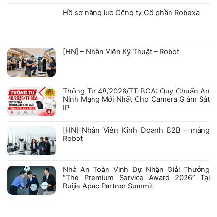
có
bình
Hồ sơ năng lực Công ty Cổ phần Robexa
luận
ở
Không
GIẤY
có
CHỨNG
bình
NHẬN
luận
ở
KIỂM
[HN] – Nhân Viên Kỹ Thuật – Robot
Hồ
ĐỊNH
sơ
PHƯƠNG
Không
năng
TIỆN
có
lực
PHÒNG
bình
Công
CHÁY
luận
ty
VÀ
ở
Cổ
CHỮA
Thông Tư 48/2026/TT-BCA: Quy Chuẩn An
[HN]
phần
CHÁY
–
Robexa
VỚI
Ninh Mạng Mới Nhất Cho Camera Giám Sát
Nhân
CÁC
IP
Viên
SẢN
Kỹ
PHẨM
Không
Thuật
HIKFIRE
có
–
bình
[HN]-Nhân Viên Kinh Doanh B2B – mảng
Robot
luận
Robot
ở
Thông
Không
Tư
có
48/2026/TT-
bình
BCA:
luận
Nhà An Toàn Vinh Dự Nhận Giải Thưởng
Quy
ở
Chuẩn
“The Premium Service Award 2026” Tại
[HN]-
An
Nhân
Ruijie Apac Partner Summit
Ninh
Viên
Mạng
Kinh
Không
Mới
Doanh
có
Nhất
B2B
bình
Cho
–
luận
Camera