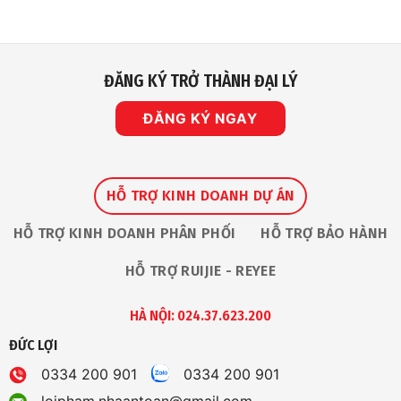
mảng
ở
Giám
Robot
Nhà
Sát
An
IP
Toàn
Vinh
Dự
Nhận
ĐĂNG KÝ TRỞ THÀNH ĐẠI LÝ
Giải
Thưởng
“The
Premium
ĐĂNG KÝ NGAY
Service
Award
2026”
Tại
Ruijie
Apac
Partner
HỖ TRỢ KINH DOANH DỰ ÁN
Summit
HỖ TRỢ KINH DOANH PHÂN PHỐI
HỖ TRỢ BẢO HÀNH
HỖ TRỢ RUIJIE - REYEE
HÀ NỘI: 024.37.623.200
ĐỨC LỢI
0334 200 901
0334 200 901
loipham.nhaantoan@gmail.com