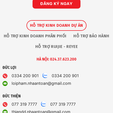
Premium
ĐĂNG KÝ NGAY
Service
Award
2026”
Tại
Ruijie
Apac
Partner
HỖ TRỢ KINH DOANH DỰ ÁN
Summit
HỖ TRỢ KINH DOANH PHÂN PHỐI
HỖ TRỢ BẢO HÀNH
HỖ TRỢ RUIJIE - REYEE
HÀ NỘI: 024.37.623.200
ĐỨC LỢI
0334 200 901
0334 200 901
loipham.nhaantoan@gmail.com
ĐỨC THIỆN
077 319 7777
077 319 7777
thiendd.nhaantoan@gmail.com