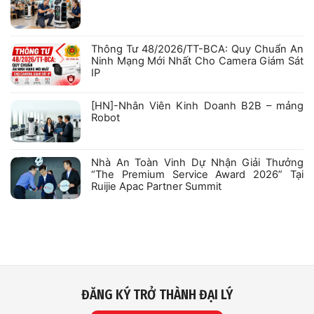
PHƯƠNG
Không
năng
TIỆN
có
lực
PHÒNG
bình
Công
CHÁY
luận
ty
VÀ
ở
Cổ
CHỮA
Thông Tư 48/2026/TT-BCA: Quy Chuẩn An
[HN]
phần
CHÁY
–
Robexa
VỚI
Ninh Mạng Mới Nhất Cho Camera Giám Sát
Nhân
CÁC
IP
Viên
SẢN
Kỹ
PHẨM
Không
Thuật
HIKFIRE
có
–
bình
[HN]-Nhân Viên Kinh Doanh B2B – mảng
Robot
luận
Robot
ở
Thông
Không
Tư
có
48/2026/TT-
bình
BCA:
luận
Nhà An Toàn Vinh Dự Nhận Giải Thưởng
Quy
ở
Chuẩn
“The Premium Service Award 2026” Tại
[HN]-
An
Nhân
Ruijie Apac Partner Summit
Ninh
Viên
Mạng
Kinh
Không
Mới
Doanh
có
Nhất
B2B
bình
Cho
–
luận
Camera
mảng
ở
Giám
Robot
Nhà
Sát
An
IP
Toàn
Vinh
Dự
Nhận
ĐĂNG KÝ TRỞ THÀNH ĐẠI LÝ
Giải
Thưởng
“The