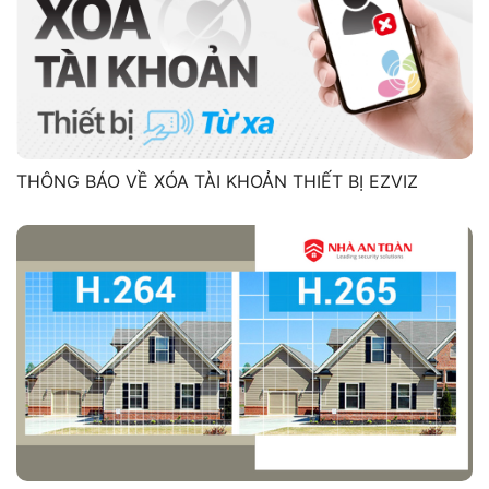
THÔNG BÁO VỀ XÓA TÀI KHOẢN THIẾT BỊ EZVIZ