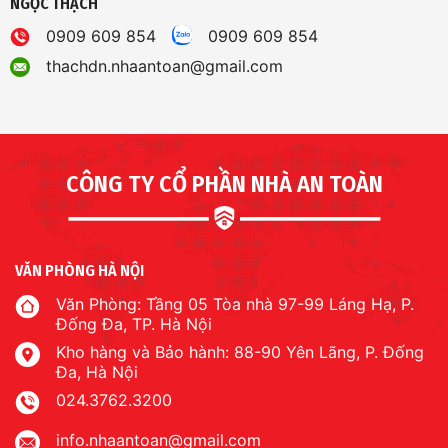
NGỌC THẠCH
0909 609 854
0909 609 854
thachdn.nhaantoan@gmail.com
CÔNG TY CỔ PHẦN NHÀ AN TOÀN
VĂN PHÒNG HÀ NỘI
Văn Phòng: Tầng 05 Tòa nhà 97-99 Láng Hạ, P.
Đống Đa, TP. Hà Nội
Kho hàng và Bảo hành: 88-90 Yên Lãng, P. Đống
Đa, Hà Nội
024.3762.3200
info.nhaantoan@gmail.com