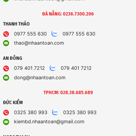
ĐÀ NẴNG: 0236.7300.206
THANH THẢO
0977 555 630
0977 555 630
thao@nhaantoan.com
AN ĐÔNG
079 401 7212
079 401 7212
dong@nhaantoan.com
TPHCM: 028.38.685.689
ĐỨC KIỂM
0325 380 993
0325 380 993
kiembd.nhaantoan@gmail.com