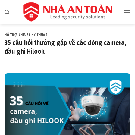
Bỏ
qua
nội
dung
HỖ TRỢ
,
CHIA SẺ KỸ THUẬT
35 câu hỏi thường gặp về các dòng camera,
đầu ghi Hilook