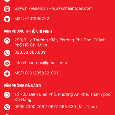
www.hikvision.vn
-
www.nhaantoan.com
MST: 0101295222
VĂN PHÒNG TP HỒ CHÍ MINH
299/3 Lý Thường Kiệt, Phường Phú Thọ, Thành
Phố Hồ Chí Minh
028.38.685.689
info.nhaantoan@gmail.com
MST: 0101295222-001
VĂN PHÒNG ĐÀ NẴNG
số 703 Điện Biên Phủ, Phường An Khê, Thành phố
Đà Nẵng
0236.7300.206 / 0977 555 630 (Ms Thảo)