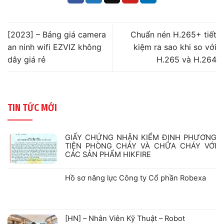
[2023] – Bảng giá camera
Chuẩn nén H.265+ tiết
an ninh wifi EZVIZ không
kiệm ra sao khi so với
dây giá rẻ
H.265 và H.264
TIN TỨC MỚI
GIẤY CHỨNG NHẬN KIỂM ĐỊNH PHƯƠNG
TIỆN PHÒNG CHÁY VÀ CHỮA CHÁY VỚI
CÁC SẢN PHẨM HIKFIRE
Không
có
bình
Hồ sơ năng lực Công ty Cổ phần Robexa
luận
ở
Không
GIẤY
có
CHỨNG
bình
NHẬN
luận
ở
KIỂM
[HN] – Nhân Viên Kỹ Thuật – Robot
Hồ
ĐỊNH
sơ