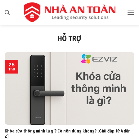
Bỏ
qua
nội
dung
HỖ TRỢ
25
Th8
Khóa cửa thông minh là gì? Có nên dùng không? [Giải đáp từ A đến
Z]