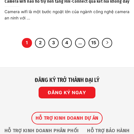
Camera wifi nào hỗ trợ nền tảng Hik-Connect qua kết nối không dây
Camera wifi là một bước ngoặt lớn của ngành công nghệ camera
an ninh với ...
1
2
3
4
…
15
ĐĂNG KÝ TRỞ THÀNH ĐẠI LÝ
ĐĂNG KÝ NGAY
HỖ TRỢ KINH DOANH DỰ ÁN
HỖ TRỢ KINH DOANH PHÂN PHỐI
HỖ TRỢ BẢO HÀNH