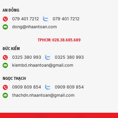
AN ĐÔNG
079 401 7212
079 401 7212
dong@nhaantoan.com
TPHCM: 028.38.685.689
ĐỨC KIỂM
0325 380 993
0325 380 993
kiembd.nhaantoan@gmail.com
NGỌC THẠCH
0909 609 854
0909 609 854
thachdn.nhaantoan@gmail.com