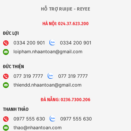
HỖ TRỢ RUIJIE - REYEE
HÀ NỘI: 024.37.623.200
ĐỨC LỢI
0334 200 901
0334 200 901
loipham.nhaantoan@gmail.com
ĐỨC THIỆN
077 319 7777
077 319 7777
thiendd.nhaantoan@gmail.com
ĐÀ NẴNG: 0236.7300.206
THANH THẢO
0977 555 630
0977 555 630
thao@nhaantoan.com