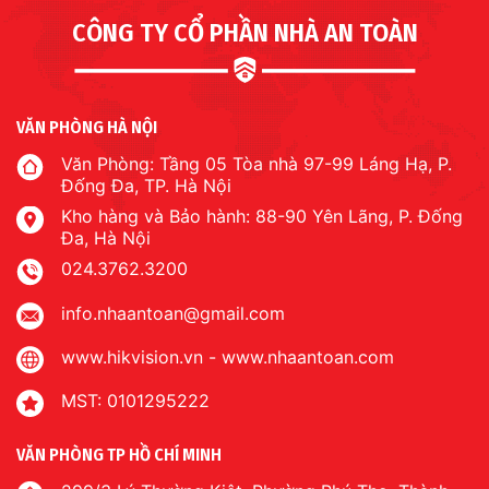
CÔNG TY CỔ PHẦN NHÀ AN TOÀN
VĂN PHÒNG HÀ NỘI
Văn Phòng: Tầng 05 Tòa nhà 97-99 Láng Hạ, P.
Đống Đa, TP. Hà Nội
Kho hàng và Bảo hành: 88-90 Yên Lãng, P. Đống
Đa, Hà Nội
024.3762.3200
info.nhaantoan@gmail.com
www.hikvision.vn
-
www.nhaantoan.com
MST: 0101295222
VĂN PHÒNG TP HỒ CHÍ MINH