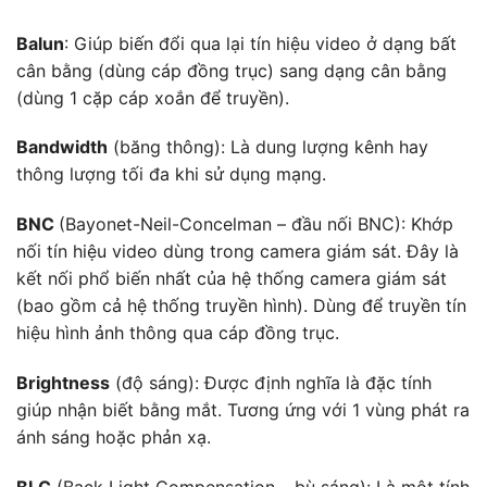
Balun
: Giúp biến đổi qua lại tín hiệu video ở dạng bất
cân bằng (dùng cáp đồng trục) sang dạng cân bằng
(dùng 1 cặp cáp xoắn để truyền).
Bandwidth
(băng thông): Là dung lượng kênh hay
thông lượng tối đa khi sử dụng mạng.
BNC
(Bayonet-Neil-Concelman – đầu nối BNC): Khớp
nối tín hiệu video dùng trong camera giám sát. Đây là
kết nối phổ biến nhất của hệ thống camera giám sát
(bao gồm cả hệ thống truyền hình). Dùng để truyền tín
hiệu hình ảnh thông qua cáp đồng trục.
Brightness
(độ sáng): Được định nghĩa là đặc tính
giúp nhận biết bằng mắt. Tương ứng với 1 vùng phát ra
ánh sáng hoặc phản xạ.
BLC
(Back Light Compensation – bù sáng): Là một tính