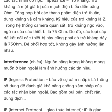
các tác nhân cơ học. Impedance – Trở kháng: Trở
kháng là một giá trị của mạch điện biểu diễn bằng
Ohm. Tổng hợp bởi các thành phần: điện trở thuần,
dung kháng và cảm kháng. Ký hiệu của trở kháng là Z.
Trong hệ thống camera quan sát, trở kháng ngõ vào,
ngõ ra của các thiết bị là 75 Ohm. Do đó, các loại cáp
để kết nối các thiết bị này cũng phải có trở kháng dây
là 75Ohm. Để phối hợp tốt, không gây ảnh hưởng lẫn
nhau.
Interference
(nhiễu): Nguồn năng lượng không mong
muốn ở bên ngoài làm ảnh hưởng các tín hiệu.
IP
(Ingress Protection – bảo vệ sự xâm nhập): Là thông
số dùng để đánh giá khả năng chống xâm nhập của
các tác nhân bên ngoài. Bao gồm bụi bẩn, chất rắn,
dung dịch…
IP
(Internet Protocol – giao thức Internet): IP là giao