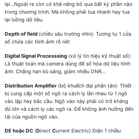
lại…Ngoài ra còn có khả năng bỏ qua bất kỳ phần nào
trong chương trình. Mà không phải tua nhanh hay tua
lại luồng dữ liệu.
Depth of field
(chiều sâu trường nhìn): Tương tự 1 cửa
sổ chứa các hình ảnh rõ nét
Digital Signal Processsing
(xử lý tín hiệu kỹ thuật số):
Là thuật toán mà camera dùng để số hóa dữ liệu hình
ảnh. Chẳng hạn bù sáng, giảm nhiễu DNR…
Distribution Amplifier
(bộ khuếch đại phân tán): Thiết
bị cung cấp một số ngõ ra cách ly lẫn nhau từ 1 ngõ
vào lặp hay bắc cầu. Ngõ vào này phải có trở kháng
đủ lớn và cách ly các ngõ ra. Để không ảnh hưởng đến
tải của nguồn ngõ vào.
DE hoặc DC
(
D
irect
C
urrent Electric) Điện 1 chiều