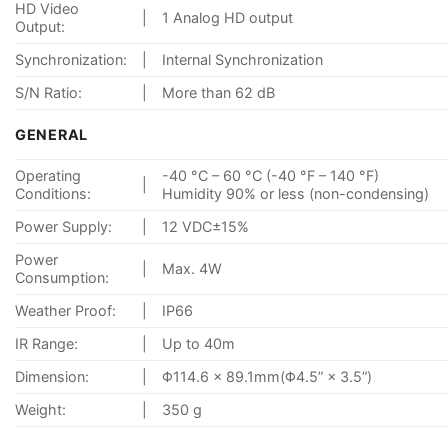
HD Video
|
1 Analog HD output
Output:
Synchronization:
|
Internal Synchronization
S/N Ratio:
|
More than 62 dB
GENERAL
Operating
-40 °C – 60 °C (-40 °F – 140 °F)
|
Conditions:
Humidity 90% or less (non-condensing)
Power Supply:
|
12 VDC±15%
Power
|
Max. 4W
Consumption:
Weather Proof:
|
IP66
IR Range:
|
Up to 40m
Dimension:
|
Φ114.6 × 89.1mm(Φ4.5” × 3.5”)
Weight:
|
350 g