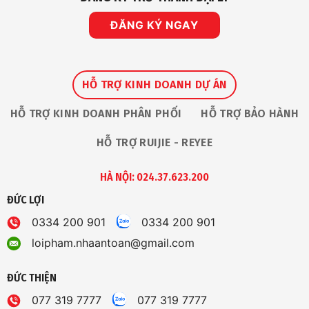
ĐĂNG KÝ NGAY
HỖ TRỢ KINH DOANH DỰ ÁN
HỖ TRỢ KINH DOANH PHÂN PHỐI
HỖ TRỢ BẢO HÀNH
HỖ TRỢ RUIJIE - REYEE
HÀ NỘI: 024.37.623.200
ĐỨC LỢI
0334 200 901
0334 200 901
loipham.nhaantoan@gmail.com
ĐỨC THIỆN
077 319 7777
077 319 7777