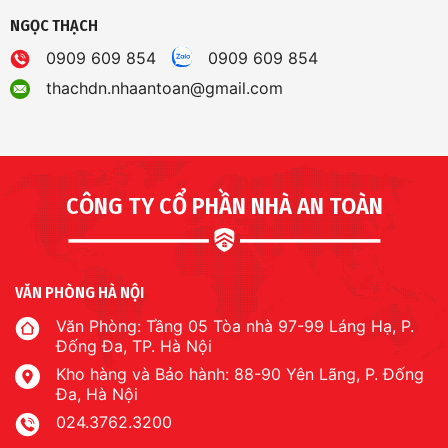
NGỌC THẠCH
0909 609 854
0909 609 854
thachdn.nhaantoan@gmail.com
CÔNG TY CỔ PHẦN NHÀ AN TOÀN
VĂN PHÒNG HÀ NỘI
Văn Phòng: Tầng 05 Tòa nhà 97-99 Láng Hạ, P.
Đống Đa, TP. Hà Nội
Kho hàng và Bảo hành: 88-90 Yên Lãng, P. Đống
Đa, Hà Nội
024.3762.3200