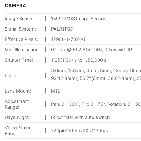
CAMERA
Image Sensor:
|
1MP CMOS Image Sensor
Signal System:
|
PAL/NTSC
Effective Pixels:
|
1296(H)x732(V)
Min. Illumination:
|
0.1 Lux @(F1.2,AGC ON), 0 Lux with IR
Shutter Time:
|
1/25(1/30) s to 1/50,000 s
3.6mm (2.8mm, 6mm, 8mm, 12mm, 16mm op
Lens:
|
92°(2.8mm), 56.7°(6mm), 38.6°(8mm), 27
Lens Mount:
|
M12
Adjustment
|
Pan: 0 – 360°, Tilt: 0 – 75°, Rotation: 0 – 3
Range:
Day& Night:
|
IR cut filter with auto switch
Video Frame
|
720p@25fps/720p@30fps
Rate: