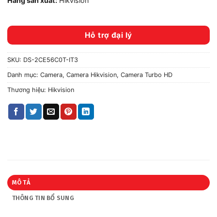
Hãng sản xuất:
Hikvision
Hỗ trợ đại lý
SKU:
DS-2CE56C0T-IT3
Danh mục:
Camera
,
Camera Hikvision
,
Camera Turbo HD
Thương hiệu:
Hikvision
MÔ TẢ
THÔNG TIN BỔ SUNG