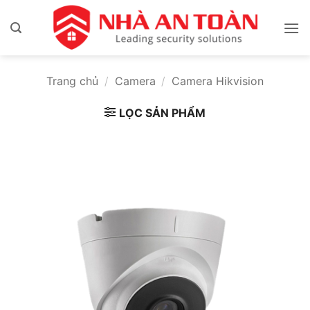
Bỏ
qua
nội
dung
Trang chủ
/
Camera
/
Camera Hikvision
LỌC SẢN PHẨM