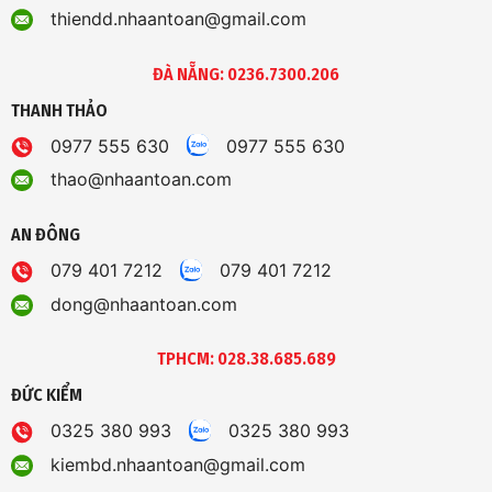
thiendd.nhaantoan@gmail.com
ĐÀ NẴNG: 0236.7300.206
THANH THẢO
0977 555 630
0977 555 630
thao@nhaantoan.com
AN ĐÔNG
079 401 7212
079 401 7212
dong@nhaantoan.com
TPHCM: 028.38.685.689
ĐỨC KIỂM
0325 380 993
0325 380 993
kiembd.nhaantoan@gmail.com