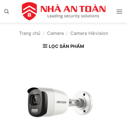
Bỏ
qua
nội
dung
Trang chủ
/
Camera
/
Camera Hikvision
LỌC SẢN PHẨM