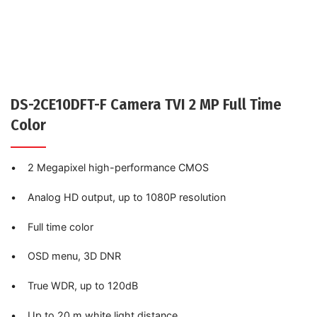
DS-2CE10DFT-F Camera TVI 2 MP Full Time
Color
• 2 Megapixel high-performance CMOS
• Analog HD output, up to 1080P resolution
• Full time color
• OSD menu, 3D DNR
• True WDR, up to 120dB
• Up to 20 m white light distance