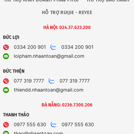
HỖ TRỢ RUIJIE - REYEE
HÀ NỘI: 024.37.623.200
ĐỨC LỢI
0334 200 901
0334 200 901
loipham.nhaantoan@gmail.com
ĐỨC THIỆN
077 319 7777
077 319 7777
thiendd.nhaantoan@gmail.com
ĐÀ NẴNG: 0236.7300.206
THANH THẢO
0977 555 630
0977 555 630
thao@nhaantoan.com