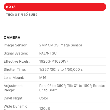
MÔ TẢ
THÔNG TIN BỔ SUNG
CAMERA
Image Sensor:
2MP CMOS Image Sensor
Signal System:
PAL/NTSC
Effective Pixels:
1920(H)*1080(V)
Shutter Time:
1/25(1/30) s to 1/50,000 s
Lens Mount:
M16
Adjustment
Pan: 0° to 360°; Tilt: 0° to 180°; Rotate:
Range:
0° to 360°
Day& Night:
Color
Wide Dynamic
120dB