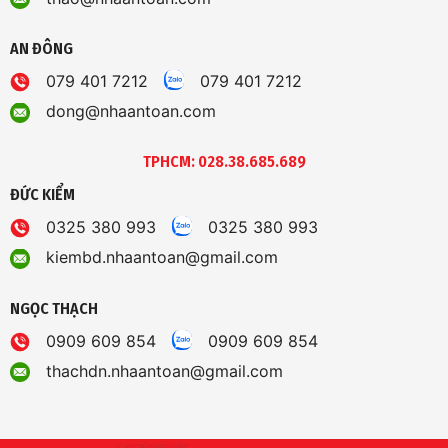
AN ĐÔNG
079 401 7212
079 401 7212
dong@nhaantoan.com
TPHCM: 028.38.685.689
ĐỨC KIỂM
0325 380 993
0325 380 993
kiembd.nhaantoan@gmail.com
NGỌC THẠCH
0909 609 854
0909 609 854
thachdn.nhaantoan@gmail.com