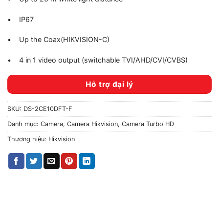
• IP67
• Up the Coax(HIKVISION-C)
• 4 in 1 video output (switchable TVI/AHD/CVI/CVBS)
Hỗ trợ đại lý
SKU:
DS-2CE10DFT-F
Danh mục:
Camera
,
Camera Hikvision
,
Camera Turbo HD
Thương hiệu:
Hikvision