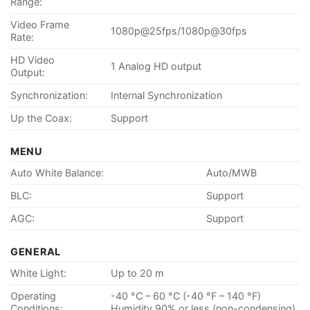
Range:
Video Frame
1080p@25fps/1080p@30fps
Rate:
HD Video
1 Analog HD output
Output:
Synchronization:
Internal Synchronization
Up the Coax:
Support
MENU
Auto White Balance:
Auto/MWB
BLC:
Support
AGC:
Support
GENERAL
White Light:
Up to 20 m
Operating
-40 °C – 60 °C (-40 °F – 140 °F)
Conditions:
Humidity 90% or less (non-condensing)