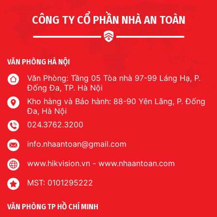
CÔNG TY CỔ PHẦN NHÀ AN TOÀN
VĂN PHÒNG HÀ NỘI
Văn Phòng: Tầng 05 Tòa nhà 97-99 Láng Hạ, P.
Đống Đa, TP. Hà Nội
Kho hàng và Bảo hành: 88-90 Yên Lãng, P. Đống
Đa, Hà Nội
024.3762.3200
info.nhaantoan@gmail.com
www.hikvision.vn
-
www.nhaantoan.com
MST: 0101295222
VĂN PHÒNG TP HỒ CHÍ MINH