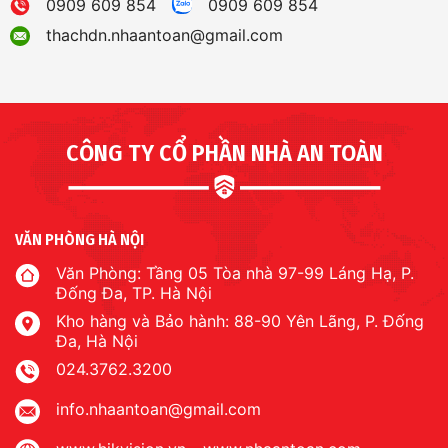
0909 609 854
0909 609 854
thachdn.nhaantoan@gmail.com
CÔNG TY CỔ PHẦN NHÀ AN TOÀN
VĂN PHÒNG HÀ NỘI
Văn Phòng: Tầng 05 Tòa nhà 97-99 Láng Hạ, P.
Đống Đa, TP. Hà Nội
Kho hàng và Bảo hành: 88-90 Yên Lãng, P. Đống
Đa, Hà Nội
024.3762.3200
info.nhaantoan@gmail.com