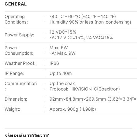
GENERAL
Operating
-40 °C – 60 °C (-40 °F – 140 °F)
|
Conditions:
Humidity 90% or less (non-condensing)
12 VDC±15%
Power Supply:
|
-A: 12 VDC±15%, 24 VAC±15%
Power
Max. 6W
|
Consumption:
-A: Max. 9W
Weather Proof:
|
IP66
IR Range:
|
Up to 40m
Communication
Up the coax
|
:
Protocol: HIKVISION-C(Coaxitron)
Dimension:
|
92mm×84.8mm×269.6mm (3.62”×3.34”×3
Weight:
|
Approx. 900g ( 1.98lb)
SẢN PHẨM TƯƠNG TỰ