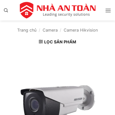
Bỏ
qua
nội
dung
Trang chủ
/
Camera
/
Camera Hikvision
LỌC SẢN PHẨM