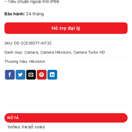
– Tiêu chuẩn ngoài trời IP66
Bảo hành:
24 tháng
Hỗ trợ đại lý
SKU:
DS-2CE16D7T-AIT3Z
Danh mục:
Camera
,
Camera Hikvision
,
Camera Turbo HD
Thương hiệu:
Hikvision
MÔ TẢ
THÔNG TIN BỔ SUNG