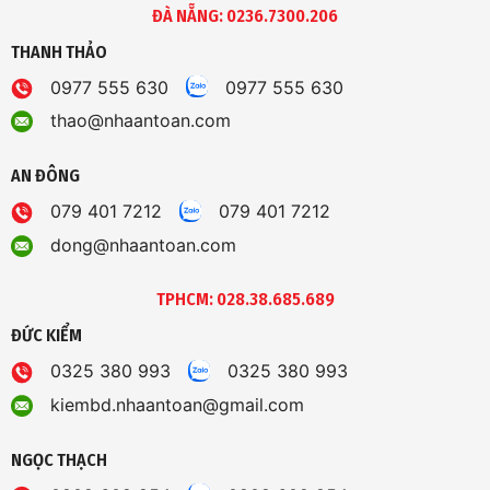
ĐÀ NẴNG: 0236.7300.206
THANH THẢO
0977 555 630
0977 555 630
thao@nhaantoan.com
AN ĐÔNG
079 401 7212
079 401 7212
dong@nhaantoan.com
TPHCM: 028.38.685.689
ĐỨC KIỂM
0325 380 993
0325 380 993
kiembd.nhaantoan@gmail.com
NGỌC THẠCH