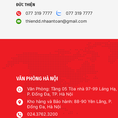
ĐỨC THIỆN
077 319 7777
077 319 7777
thiendd.nhaantoan@gmail.com
VĂN PHÒNG HÀ NỘI
Văn Phòng: Tầng 05 Tòa nhà 97-99 Láng Hạ,
P. Đống Đa, TP. Hà Nội
Kho hàng và Bảo hành: 88-90 Yên Lãng, P.
Đống Đa, Hà Nội
024.3762.3200