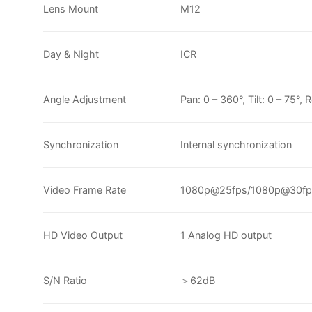
Lens Mount
M12
Day & Night
ICR
Angle Adjustment
Pan: 0 – 360°, Tilt: 0 – 75°, 
Synchronization
Internal synchronization
Video Frame Rate
1080p@25fps/1080p@30fp
HD Video Output
1 Analog HD output
S/N Ratio
＞62dB