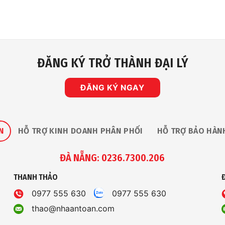
ĐĂNG KÝ TRỞ THÀNH ĐẠI LÝ
ĐĂNG KÝ NGAY
N
HỖ TRỢ KINH DOANH PHÂN PHỐI
HỖ TRỢ BẢO HÀN
ĐÀ NẴNG: 0236.7300.206
THANH THẢO
0977 555 630
0977 555 630
thao@nhaantoan.com