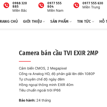
0988 320
0977 555
0977 555 630
885
804
Miền Trung
Miền Bắc
Miền Nam
RANG CHỦ
GIỚI THIỆU
SẢN PHẨM
TIN TỨC
HỖ 
Camera bán cầu TVI EXIR 2MP
Cảm biến CMOS, 2 Megapixel
Cổng ra Analog HD, độ phân giải lên đến 1080P
Tự chuyên chế độ ngày đêm
Hồng ngoại thông minh EXIR 40m
Tiêu chuẩn ngoài trời IP66
Bảo hành:
24 tháng