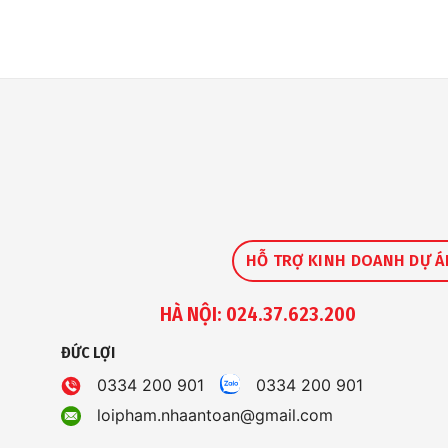
HỖ TRỢ KINH DOANH DỰ Á
HÀ NỘI: 024.37.623.200
ĐỨC LỢI
0334 200 901
0334 200 901
loipham.nhaantoan@gmail.com