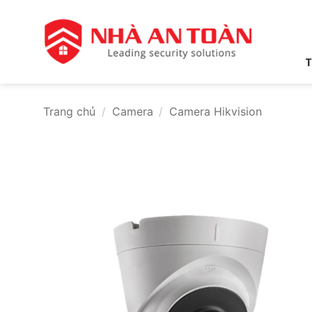
Bỏ
qua
nội
dung
T
Trang chủ
/
Camera
/
Camera Hikvision