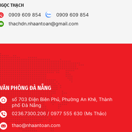
NGỌC THẠCH
0909 609 854
0909 609 854
thachdn.nhaantoan@gmail.com
VĂN PHÒNG ĐÀ NẴNG
số 703 Điện Biên Phủ, Phường An Khê, Thành
phố Đà Nẵng
0236.7300.206 / 0977 555 630 (Ms Thảo)
thao@nhaantoan.com