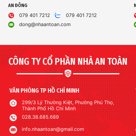
AN ĐÔNG
079 401 7212
079 401 7212
dong@nhaantoan.com
CÔNG TY CỔ PHẦN NHÀ AN TOÀN
VĂN PHÒNG TP HỒ CHÍ MINH
299/3 Lý Thường Kiệt, Phường Phú Thọ,
Thành Phố Hồ Chí Minh
028.38.685.689
info.nhaantoan@gmail.com