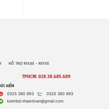
H
HỖ TRỢ RUIJIE - REYEE
TPHCM: 028.38.685.689
ĐỨC KIỂM
0325 380 993
0325 380 993
kiembd.nhaantoan@gmail.com