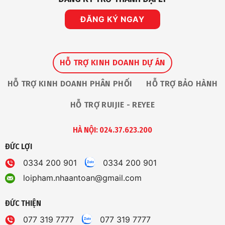
ĐĂNG KÝ NGAY
HỖ TRỢ KINH DOANH DỰ ÁN
HỖ TRỢ KINH DOANH PHÂN PHỐI
HỖ TRỢ BẢO HÀNH
HỖ TRỢ RUIJIE - REYEE
HÀ NỘI: 024.37.623.200
ĐỨC LỢI
0334 200 901
0334 200 901
loipham.nhaantoan@gmail.com
ĐỨC THIỆN
077 319 7777
077 319 7777