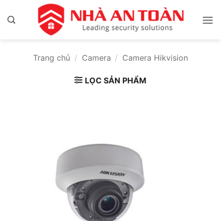
Bỏ
qua
nội
dung
Trang chủ
/
Camera
/
Camera Hikvision
LỌC SẢN PHẨM