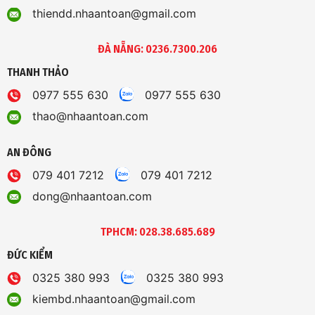
thiendd.nhaantoan@gmail.com
ĐÀ NẴNG: 0236.7300.206
THANH THẢO
0977 555 630
0977 555 630
thao@nhaantoan.com
AN ĐÔNG
079 401 7212
079 401 7212
dong@nhaantoan.com
TPHCM: 028.38.685.689
ĐỨC KIỂM
0325 380 993
0325 380 993
kiembd.nhaantoan@gmail.com