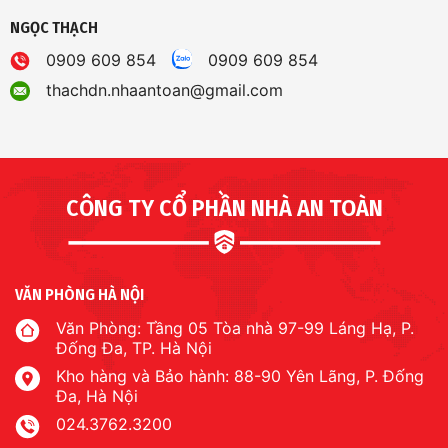
NGỌC THẠCH
0909 609 854
0909 609 854
thachdn.nhaantoan@gmail.com
CÔNG TY CỔ PHẦN NHÀ AN TOÀN
VĂN PHÒNG HÀ NỘI
Văn Phòng: Tầng 05 Tòa nhà 97-99 Láng Hạ, P.
Đống Đa, TP. Hà Nội
Kho hàng và Bảo hành: 88-90 Yên Lãng, P. Đống
Đa, Hà Nội
024.3762.3200