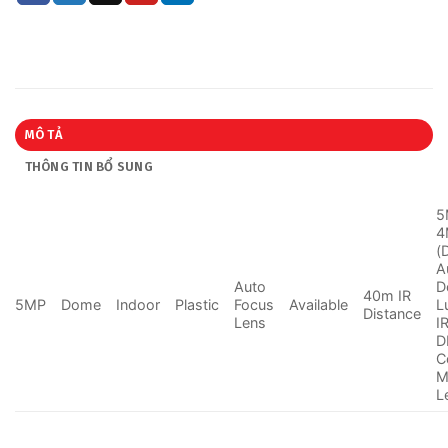
MÔ TẢ
THÔNG TIN BỔ SUNG
5
4
(
A
Auto
D
40m IR
5MP
Dome
Indoor
Plastic
Focus
Available
L
Distance
Lens
I
D
C
M
L