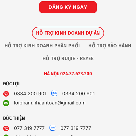
ĐĂNG KÝ NGAY
HỖ TRỢ KINH DOANH DỰ ÁN
HỖ TRỢ KINH DOANH PHÂN PHỐI
HỖ TRỢ BẢO HÀNH
HỖ TRỢ RUIJIE - REYEE
HÀ NỘI: 024.37.623.200
ĐỨC LỢI
0334 200 901
0334 200 901
loipham.nhaantoan@gmail.com
ĐỨC THIỆN
077 319 7777
077 319 7777