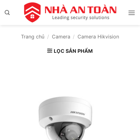
Bỏ
qua
nội
dung
Trang chủ
/
Camera
/
Camera Hikvision
LỌC SẢN PHẨM