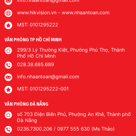
info.nhaantoan@gmail.com
www.hikvision.vn
-
www.nhaantoan.com
MST: 0101295222
VĂN PHÒNG TP HỒ CHÍ MINH
299/3 Lý Thường Kiệt, Phường Phú Thọ, Thành
Phố Hồ Chí Minh
028.38.685.689
info.nhaantoan@gmail.com
MST: 0101295222-001
VĂN PHÒNG ĐÀ NẴNG
số 703 Điện Biên Phủ, Phường An Khê, Thành phố
Đà Nẵng
0236.7300.206 / 0977 555 630 (Ms Thảo)