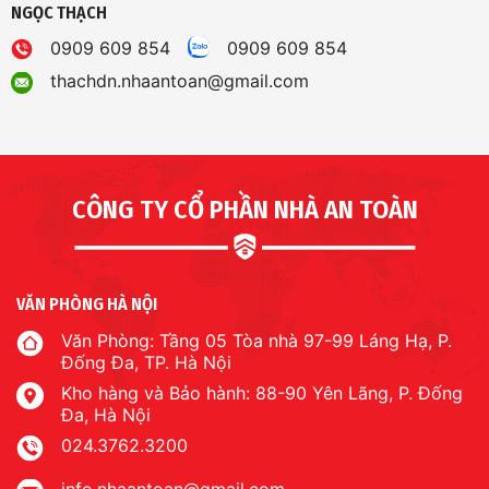
NGỌC THẠCH
0909 609 854
0909 609 854
thachdn.nhaantoan@gmail.com
CÔNG TY CỔ PHẦN NHÀ AN TOÀN
VĂN PHÒNG HÀ NỘI
Văn Phòng: Tầng 05 Tòa nhà 97-99 Láng Hạ, P.
Đống Đa, TP. Hà Nội
Kho hàng và Bảo hành: 88-90 Yên Lãng, P. Đống
Đa, Hà Nội
024.3762.3200