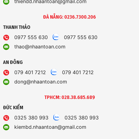
thiendd.nhaantoan@gmail.com
ĐÀ NẴNG: 0236.7300.206
THANH THẢO
0977 555 630
0977 555 630
thao@nhaantoan.com
AN ĐÔNG
079 401 7212
079 401 7212
dong@nhaantoan.com
TPHCM: 028.38.685.689
ĐỨC KIỂM
0325 380 993
0325 380 993
kiembd.nhaantoan@gmail.com