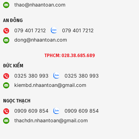
thao@nhaantoan.com
AN ĐÔNG
079 401 7212
079 401 7212
dong@nhaantoan.com
TPHCM: 028.38.685.689
ĐỨC KIỂM
0325 380 993
0325 380 993
kiembd.nhaantoan@gmail.com
NGỌC THẠCH
0909 609 854
0909 609 854
thachdn.nhaantoan@gmail.com