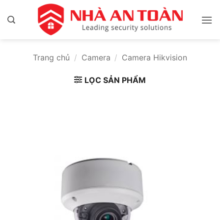
Bỏ
qua
nội
dung
Trang chủ
/
Camera
/
Camera Hikvision
LỌC SẢN PHẨM