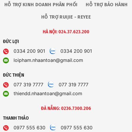
HỖ TRỢ KINH DOANH PHÂN PHỐI
HỖ TRỢ BẢO HÀNH
HỖ TRỢ RUIJIE - REYEE
HÀ NỘI: 024.37.623.200
ĐỨC LỢI
0334 200 901
0334 200 901
loipham.nhaantoan@gmail.com
ĐỨC THIỆN
077 319 7777
077 319 7777
thiendd.nhaantoan@gmail.com
ĐÀ NẴNG: 0236.7300.206
THANH THẢO
0977 555 630
0977 555 630