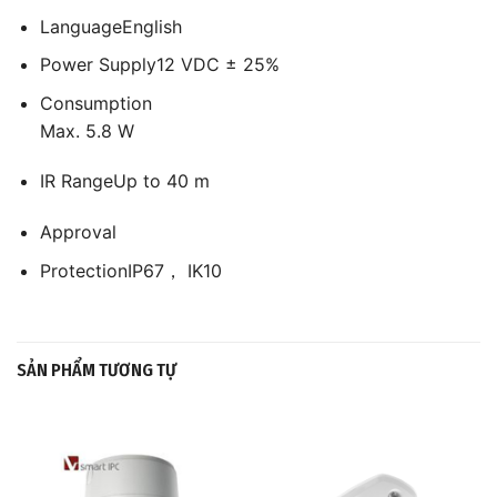
Language
English
Power Supply
12 VDC ± 25%
Consumption
Max. 5.8 W
IR Range
Up to 40 m
Approval
Protection
IP67， IK10
SẢN PHẨM TƯƠNG TỰ