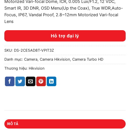
Motorized Vari-focal Dome, ICR, 0.005 Lux/F1.2, 12 VDC,
Smart IR, 3D DNR, OSD Menu(Up the Coax), True WDR,Auto-
Focus, IP67, Vandal Proof, 2.8~12mm Motorized Vari-focal
Lens
Hỗ trợ đại lý
SKU:
DS-2CE5AD8T-VPIT3Z
Danh mục:
Camera
,
Camera Hikvision
,
Camera Turbo HD
Thương hiệu:
Hikvision
MÔ TẢ