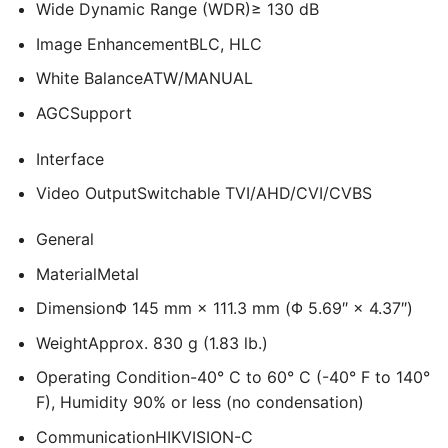
Wide Dynamic Range (WDR)
≥ 130 dB
Image Enhancement
BLC, HLC
White Balance
ATW/MANUAL
AGC
Support
Interface
Video Output
Switchable TVI/AHD/CVI/CVBS
General
Material
Metal
Dimension
Φ 145 mm × 111.3 mm (Φ 5.69″ × 4.37″)
Weight
Approx. 830 g (1.83 lb.)
Operating Condition
-40° C to 60° C (-40° F to 140°
F), Humidity 90% or less (no condensation)
Communication
HIKVISION-C