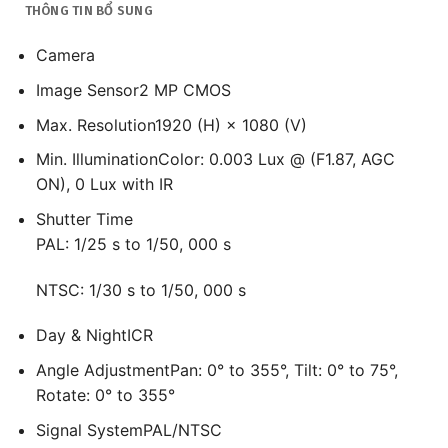
THÔNG TIN BỔ SUNG
Camera
Image Sensor
2 MP CMOS
Max. Resolution
1920 (H) × 1080 (V)
Min. Illumination
Color: 0.003 Lux @ (F1.87, AGC
ON), 0 Lux with IR
Shutter Time
PAL: 1/25 s to 1/50, 000 s
NTSC: 1/30 s to 1/50, 000 s
Day & Night
ICR
Angle Adjustment
Pan: 0° to 355°, Tilt: 0° to 75°,
Rotate: 0° to 355°
Signal System
PAL/NTSC