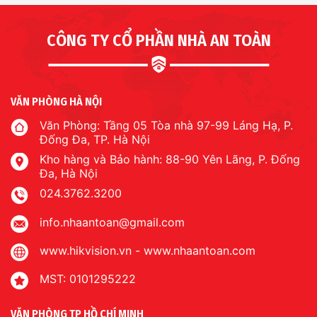
CÔNG TY CỔ PHẦN NHÀ AN TOÀN
VĂN PHÒNG HÀ NỘI
Văn Phòng: Tầng 05 Tòa nhà 97-99 Láng Hạ, P.
Đống Đa, TP. Hà Nội
Kho hàng và Bảo hành: 88-90 Yên Lãng, P. Đống
Đa, Hà Nội
024.3762.3200
info.nhaantoan@gmail.com
www.hikvision.vn
-
www.nhaantoan.com
MST: 0101295222
VĂN PHÒNG TP HỒ CHÍ MINH