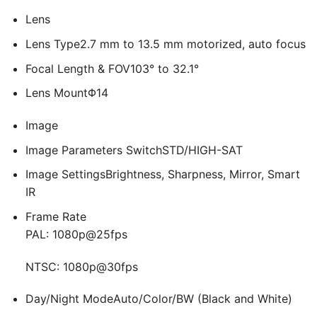
Lens
Lens Type
2.7 mm to 13.5 mm motorized, auto focus
Focal Length & FOV
103° to 32.1°
Lens Mount
Φ14
Image
Image Parameters Switch
STD/HIGH-SAT
Image Settings
Brightness, Sharpness, Mirror, Smart
IR
Frame Rate
PAL: 1080p@25fps
NTSC: 1080p@30fps
Day/Night Mode
Auto/Color/BW (Black and White)