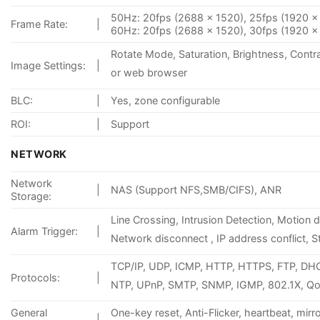
50Hz: 20fps (2688 x 1520), 25fps (1920 × 
Frame Rate:
|
60Hz: 20fps (2688 x 1520), 30fps (1920 × 
Rotate Mode, Saturation, Brightness, Contr
Image Settings:
|
or web browser
BLC:
|
Yes, zone configurable
ROI:
|
Support
NETWORK
Network
|
NAS (Support NFS,SMB/CIFS), ANR
Storage:
Line Crossing, Intrusion Detection, Motion 
Alarm Trigger:
|
Network disconnect , IP address conflict, 
TCP/IP, UDP, ICMP, HTTP, HTTPS, FTP, DH
Protocols:
|
NTP, UPnP, SMTP, SNMP, IGMP, 802.1X, QoS
General
One-key reset, Anti-Flicker, heartbeat, mirr
|