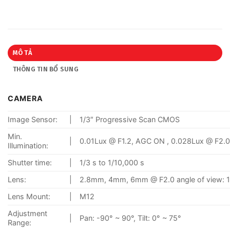
MÔ TẢ
THÔNG TIN BỔ SUNG
CAMERA
Image Sensor:
|
1/3″ Progressive Scan CMOS
Min.
|
0.01Lux @ F1.2, AGC ON , 0.028Lux @ F2.0
Illumination:
Shutter time:
|
1/3 s to 1/10,000 s
Lens:
|
2.8mm, 4mm, 6mm @ F2.0 angle of view: 
Lens Mount:
|
M12
Adjustment
|
Pan: -90° ~ 90°, Tilt: 0° ~ 75°
Range: