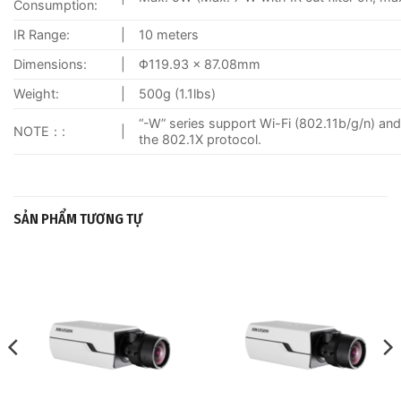
Consumption:
IR Range:
|
10 meters
Dimensions:
|
Φ119.93 × 87.08mm
Weight:
|
500g (1.1lbs)
“-W” series support Wi-Fi (802.11b/g/n) and
NOTE：:
|
the 802.1X protocol.
SẢN PHẨM TƯƠNG TỰ