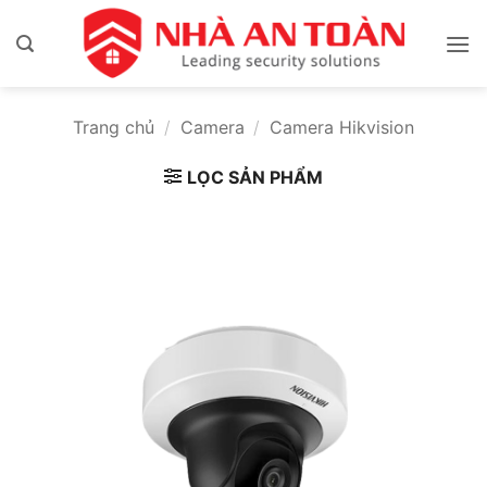
Bỏ
qua
nội
dung
Trang chủ
/
Camera
/
Camera Hikvision
LỌC SẢN PHẨM