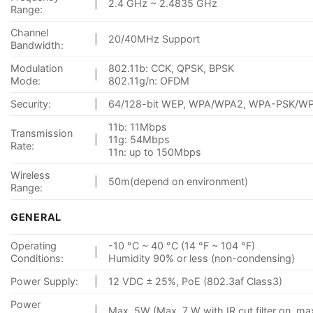
|
2.4 GHz ~ 2.4835 GHz
Range:
Channel
|
20/40MHz Support
Bandwidth:
Modulation
802.11b: CCK, QPSK, BPSK
|
Mode:
802.11g/n: OFDM
Security:
|
64/128-bit WEP, WPA/WPA2, WPA-PSK/W
11b: 11Mbps
Transmission
|
11g: 54Mbps
Rate:
11n: up to 150Mbps
Wireless
|
50m(depend on environment)
Range:
GENERAL
Operating
-10 °C ~ 40 °C (14 °F ~ 104 °F)
|
Conditions:
Humidity 90% or less (non-condensing)
Power Supply:
|
12 VDC ± 25%, PoE (802.3af Class3)
Power
|
Max. 5W (Max. 7 W with IR cut filter on, max