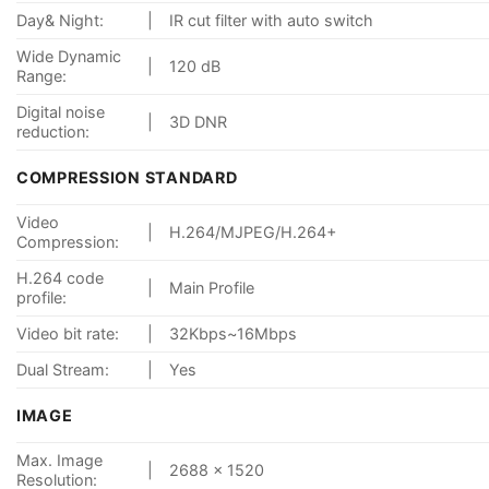
Day& Night:
|
IR cut filter with auto switch
Wide Dynamic
|
120 dB
Range:
Digital noise
|
3D DNR
reduction:
COMPRESSION STANDARD
Video
|
H.264/MJPEG/H.264+
Compression:
H.264 code
|
Main Profile
profile:
Video bit rate:
|
32Kbps~16Mbps
Dual Stream:
|
Yes
IMAGE
Max. Image
|
2688 × 1520
Resolution: