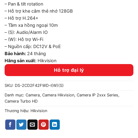
– Pan & tilt rotation
– Hỗ trợ khe cắm thẻ nhớ 128GB
– Hỗ trợ H.264+
– Tầm xa hồng ngoại 10m
– (S): Audio/Alarm IO
– (W): Hỗ trợ Wi-Fi
– Nguồn cấp: DC12V & PoE
Bảo hành:
24 tháng
Hãng sản xuất:
Hikvision
Hỗ trợ đại lý
SKU:
DS-2CD2F42FWD-I(W)(S)
Danh mục:
Camera
,
Camera Hikvision
,
Camera IP 2xxx Series
,
Camera Turbo HD
Thương hiệu:
Hikvision