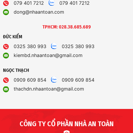
079 401 7212
079 401 7212
dong@nhaantoan.com
TPHCM: 028.38.685.689
ĐỨC KIỂM
0325 380 993
0325 380 993
kiembd.nhaantoan@gmail.com
NGỌC THẠCH
0909 609 854
0909 609 854
thachdn.nhaantoan@gmail.com
CÔNG TY CỔ PHẦN NHÀ AN TOÀN