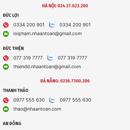
HÀ NỘI: 024.37.623.200
ĐỨC LỢI
0334 200 901
0334 200 901
loipham.nhaantoan@gmail.com
ĐỨC THIỆN
077 319 7777
077 319 7777
thiendd.nhaantoan@gmail.com
ĐÀ NẴNG: 0236.7300.206
THANH THẢO
0977 555 630
0977 555 630
thao@nhaantoan.com
AN ĐÔNG