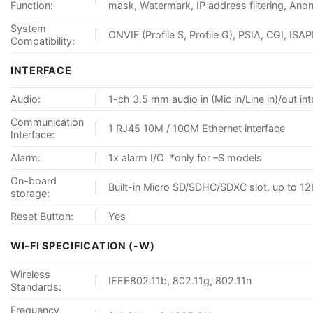
Function:
mask, Watermark, IP address filtering, An
System
|
ONVIF (Profile S, Profile G), PSIA, CGI, ISAP
Compatibility:
INTERFACE
Audio:
|
1-ch 3.5 mm audio in (Mic in/Line in)/out in
Communication
|
1 RJ45 10M / 100M Ethernet interface
Interface:
Alarm:
|
1x alarm I/O *only for –S models
On-board
|
Built-in Micro SD/SDHC/SDXC slot, up to 1
storage:
Reset Button:
|
Yes
WI-FI SPECIFICATION (-W)
Wireless
|
IEEE802.11b, 802.11g, 802.11n
Standards:
Frequency