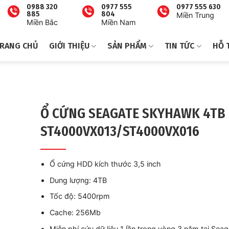
0988 320
0977 555
0977 555 630
885
804
Miền Trung
Miền Bắc
Miền Nam
RANG CHỦ
GIỚI THIỆU
SẢN PHẨM
TIN TỨC
HỖ 
Ổ CỨNG SEAGATE SKYHAWK 4TB
ST4000VX013/ST4000VX016
Ổ cứng HDD kích thước 3,5 inch
Dung lượng: 4TB
Tốc độ: 5400rpm
Cache: 256Mb
Miễn phí cứu dữ liệu 1 lần trong vòng 3 năm tại Seag