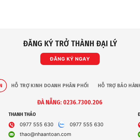
ĐĂNG KÝ TRỞ THÀNH ĐẠI LÝ
ĐĂNG KÝ NGAY
N
HỖ TRỢ KINH DOANH PHÂN PHỐI
HỖ TRỢ BẢO HÀN
ĐÀ NẴNG: 0236.7300.206
THANH THẢO
0977 555 630
0977 555 630
thao@nhaantoan.com