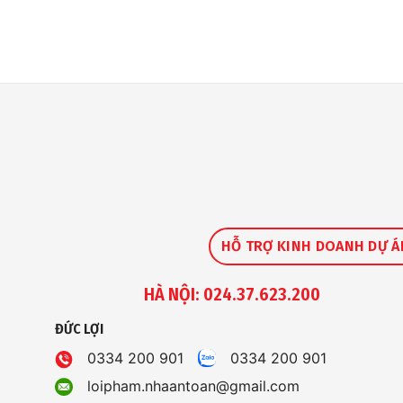
HỖ TRỢ KINH DOANH DỰ Á
HÀ NỘI: 024.37.623.200
ĐỨC LỢI
0334 200 901
0334 200 901
loipham.nhaantoan@gmail.com