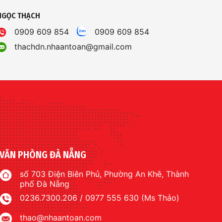
NGỌC THẠCH
0909 609 854
0909 609 854
thachdn.nhaantoan@gmail.com
VĂN PHÒNG ĐÀ NẴNG
số 703 Điện Biên Phủ, Phường An Khê, Thành
phố Đà Nẵng
0236.7300.206 / 0977 555 630 (Ms Thảo)
thao@nhaantoan.com