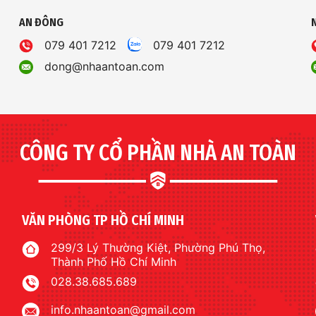
AN ĐÔNG
079 401 7212
079 401 7212
dong@nhaantoan.com
CÔNG TY CỔ PHẦN NHÀ AN TOÀN
VĂN PHÒNG TP HỒ CHÍ MINH
299/3 Lý Thường Kiệt, Phường Phú Thọ,
Thành Phố Hồ Chí Minh
028.38.685.689
info.nhaantoan@gmail.com