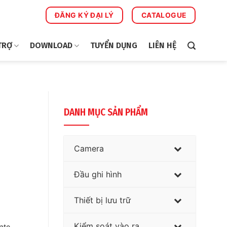
ĐĂNG KÝ ĐẠI LÝ
CATALOGUE
TRỢ
DOWNLOAD
TUYỂN DỤNG
LIÊN HỆ
DANH MỤC SẢN PHẨM
Camera
Đầu ghi hình
Thiết bị lưu trữ
Kiểm soát vào ra
ate