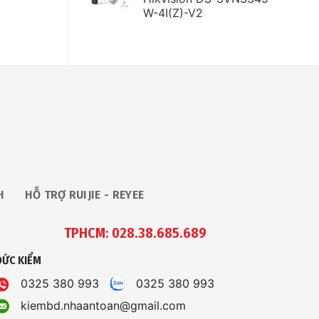
W-4I(Z)-V2
H
HỖ TRỢ RUIJIE - REYEE
TPHCM: 028.38.685.689
ĐỨC KIỂM
0325 380 993
0325 380 993
kiembd.nhaantoan@gmail.com