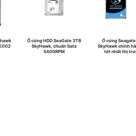
yhawk
Ổ cứng HDD SeaGate 3TB
Ổ cứng Seagat
VE002
SkyHawk, chuẩn Sata
SkyHawk chính hã
5400RPM
tốt nhất thị tr