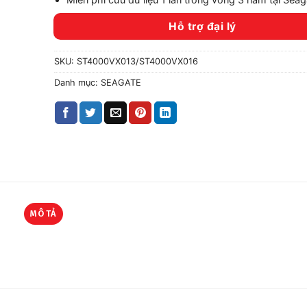
Hỗ trợ đại lý
SKU:
ST4000VX013/ST4000VX016
Danh mục:
SEAGATE
MÔ TẢ