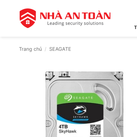
Bỏ
qua
nội
dung
T
Trang chủ
/
SEAGATE