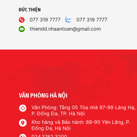
ĐỨC THIỆN
077 319 7777
077 319 7777
thiendd.nhaantoan@gmail.com
VĂN PHÒNG HÀ NỘI
Văn Phòng: Tầng 05 Tòa nhà 97-99 Láng Hạ,
P. Đống Đa, TP. Hà Nội
Kho hàng và Bảo hành: 88-90 Yên Lãng, P.
Đống Đa, Hà Nội
024.3762.3200