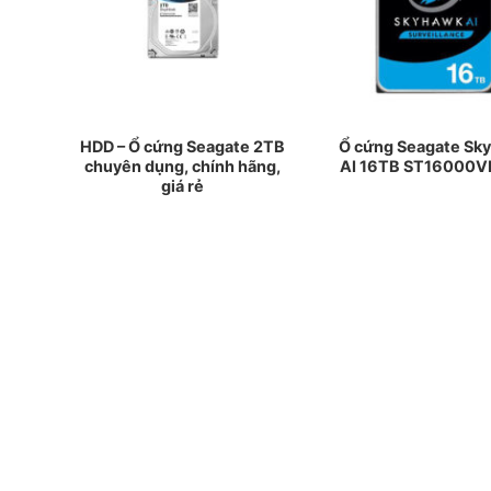
hawk
HDD – Ổ cứng Seagate 2TB
Ổ cứng Seagate Sk
01
chuyên dụng, chính hãng,
AI 16TB ST16000
giá rẻ