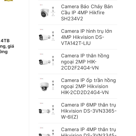
Camera Báo Cháy Bán
Cầu IP 4MP Hikfire
SH234V2
Camera IP hình trụ lớn
4MP Hikvision DS-
e 4TB
VTA142T-LIU
ng, giá
ường
Camera IP thân hồng
ngoại 2MP HIK-
2CD2F24G4-VN
Camera IP ốp trần hồng
ngoại 2MP Hikvision
HIK-2CD2D24G4-VN
Camera IP 6MP thân trụ
Hikvision DS-3VN3365-
W-6I(Z)
Camera IP 4MP thân trụ
Hikvision DS-3VN3345-