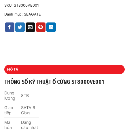
SKU:
ST8000VE001
Danh mục:
SEAGATE
MÔ TẢ
THÔNG SỐ KỸ THUẬT Ổ CỨNG ST8000VE001
Dung
8TB
lượng
Giao
SATA 6
tiếp
Gb/s
Mã
Đang
hóa
cập nhật