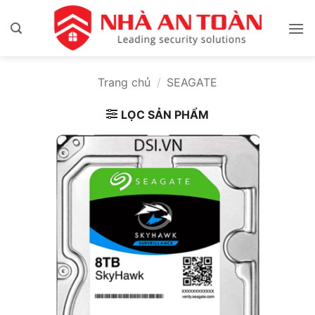
Bỏ
qua
nội
dung
Trang chủ
/
SEAGATE
LỌC SẢN PHẨM