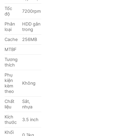
Tốc
7200rpm
độ
Phân
HDD gắn
loại
trong
Cache
256MB
MTBF
Tương
thích
Phụ
kiện
Không
kèm
theo
Chất
Sắt,
liệu
nhựa
Kích
3.5 inch
thước
Khối
0.3kg