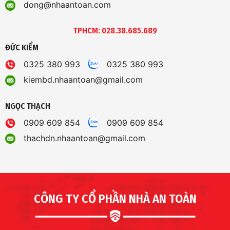
dong@nhaantoan.com
TPHCM: 028.38.685.689
ĐỨC KIỂM
0325 380 993
0325 380 993
kiembd.nhaantoan@gmail.com
NGỌC THẠCH
0909 609 854
0909 609 854
thachdn.nhaantoan@gmail.com
CÔNG TY CỔ PHẦN NHÀ AN TOÀN