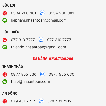
ĐỨC LỢI
0334 200 901
0334 200 901
loipham.nhaantoan@gmail.com
ĐỨC THIỆN
077 319 7777
077 319 7777
thiendd.nhaantoan@gmail.com
ĐÀ NẴNG: 0236.7300.206
THANH THẢO
0977 555 630
0977 555 630
thao@nhaantoan.com
AN ĐÔNG
079 401 7212
079 401 7212