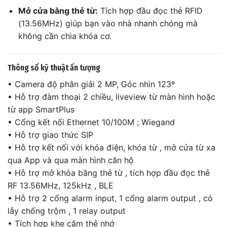
Mở cửa bằng thẻ từ:
Tích hợp đầu đọc thẻ RFID
(13.56MHz) giúp bạn vào nhà nhanh chóng mà
không cần chìa khóa cơ.
Thông số kỹ thuật ấn tượng
• Camera độ phân giải 2 MP, Góc nhìn 123º
• Hỗ trợ đàm thoại 2 chiều, liveview từ màn hình hoặc
từ app SmartPlus
• Cổng kết nối Ethernet 10/100M ; Wiegand
• Hỗ trợ giao thức SIP
• Hỗ trợ kết nối với khóa điện, khóa từ , mở cửa từ xa
qua App và qua màn hình căn hộ
• Hỗ trợ mở khóa bằng thẻ từ , tích hợp đầu đọc thẻ
RF 13.56MHz, 125kHz , BLE
• Hỗ trợ 2 cổng alarm input, 1 cổng alarm output , có
lẫy chống trộm , 1 relay output
• Tích hợp khe cắm thẻ nhớ