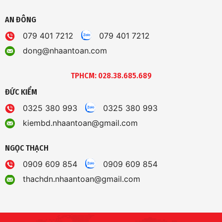
AN ĐÔNG
079 401 7212
079 401 7212
dong@nhaantoan.com
TPHCM: 028.38.685.689
ĐỨC KIỂM
0325 380 993
0325 380 993
kiembd.nhaantoan@gmail.com
NGỌC THẠCH
0909 609 854
0909 609 854
thachdn.nhaantoan@gmail.com