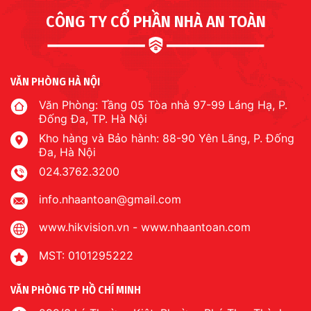
CÔNG TY CỔ PHẦN NHÀ AN TOÀN
VĂN PHÒNG HÀ NỘI
Văn Phòng: Tầng 05 Tòa nhà 97-99 Láng Hạ, P.
Đống Đa, TP. Hà Nội
Kho hàng và Bảo hành: 88-90 Yên Lãng, P. Đống
Đa, Hà Nội
024.3762.3200
info.nhaantoan@gmail.com
www.hikvision.vn
-
www.nhaantoan.com
MST: 0101295222
VĂN PHÒNG TP HỒ CHÍ MINH