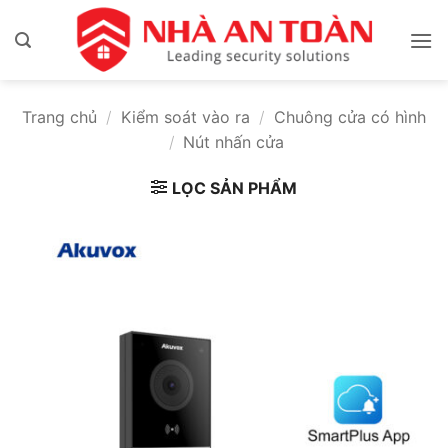
Bỏ
qua
nội
dung
Trang chủ
/
Kiểm soát vào ra
/
Chuông cửa có hình
/
Nút nhấn cửa
LỌC SẢN PHẨM