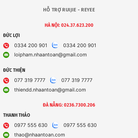
HỖ TRỢ RUIJIE - REYEE
HÀ NỘI: 024.37.623.200
ĐỨC LỢI
0334 200 901
0334 200 901
loipham.nhaantoan@gmail.com
ĐỨC THIỆN
077 319 7777
077 319 7777
thiendd.nhaantoan@gmail.com
ĐÀ NẴNG: 0236.7300.206
THANH THẢO
0977 555 630
0977 555 630
thao@nhaantoan.com