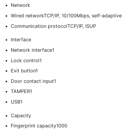
Network
Wired network
TCP/IP, 10/100Mbps, self-adaptive
Communication protocol
TCP/IP, ISUP
Interface
Network interface
1
Lock control
1
Exit button
1
Door contact input
1
TAMPER
1
USB
1
Capacity
Fingerprint capacity
1000