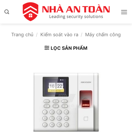
Bỏ
qua
nội
dung
Trang chủ
/
Kiểm soát vào ra
/
Máy chấm công
LỌC SẢN PHẨM