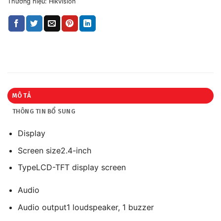
Thương hiệu:
Hikvision
MÔ TẢ
THÔNG TIN BỔ SUNG
Display
Screen size
2.4-inch
Type
LCD-TFT display screen
Audio
Audio output
1 loudspeaker, 1 buzzer