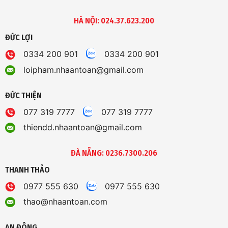
HÀ NỘI: 024.37.623.200
ĐỨC LỢI
0334 200 901
0334 200 901
loipham.nhaantoan@gmail.com
ĐỨC THIỆN
077 319 7777
077 319 7777
thiendd.nhaantoan@gmail.com
ĐÀ NẴNG: 0236.7300.206
THANH THẢO
0977 555 630
0977 555 630
thao@nhaantoan.com
AN ĐÔNG