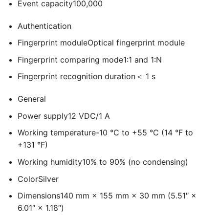
Event capacity
100,000
Authentication
Fingerprint module
Optical fingerprint module
Fingerprint comparing mode
1:1 and 1:N
Fingerprint recognition duration
＜ 1 s
General
Power supply
12 VDC/1 A
Working temperature
-10 °C to +55 °C (14 °F to
+131 °F)
Working humidity
10% to 90% (no condensing)
Color
Silver
Dimensions
140 mm × 155 mm × 30 mm (5.51″ ×
6.01″ × 1.18″)