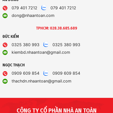
079 401 7212
079 401 7212
dong@nhaantoan.com
TPHCM: 028.38.685.689
ĐỨC KIỂM
0325 380 993
0325 380 993
kiembd.nhaantoan@gmail.com
NGỌC THẠCH
0909 609 854
0909 609 854
thachdn.nhaantoan@gmail.com
CÔNG TY CỔ PHẦN NHÀ AN TOÀN