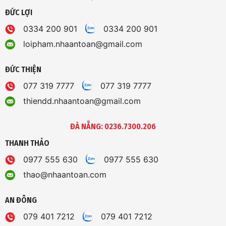
ĐỨC LỢI
0334 200 901
0334 200 901
loipham.nhaantoan@gmail.com
ĐỨC THIỆN
077 319 7777
077 319 7777
thiendd.nhaantoan@gmail.com
ĐÀ NẴNG: 0236.7300.206
THANH THẢO
0977 555 630
0977 555 630
thao@nhaantoan.com
AN ĐÔNG
079 401 7212
079 401 7212