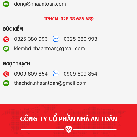
dong@nhaantoan.com
TPHCM: 028.38.685.689
ĐỨC KIỂM
0325 380 993
0325 380 993
kiembd.nhaantoan@gmail.com
NGỌC THẠCH
0909 609 854
0909 609 854
thachdn.nhaantoan@gmail.com
CÔNG TY CỔ PHẦN NHÀ AN TOÀN