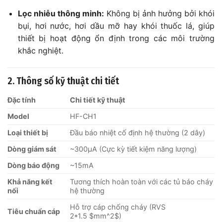
Lọc nhiễu thông minh:
Không bị ảnh hưởng bởi khói
bụi, hơi nước, hơi dầu mỡ hay khói thuốc lá, giúp
thiết bị hoạt động ổn định trong các môi trường
khắc nghiệt.
2. Thông số kỹ thuật chi tiết
Đặc tính
Chi tiết kỹ thuật
Model
HF-CH1
Loại thiết bị
Đầu báo nhiệt cố định hệ thường (2 dây)
Dòng giám sát
~300µA (Cực kỳ tiết kiệm năng lượng)
Dòng báo động
~15mA
Khả năng kết
Tương thích hoàn toàn với các tủ báo cháy
nối
hệ thường
Hỗ trợ cáp chống cháy (RVS
Tiêu chuẩn cáp
2*1.5
$mm^2$
)