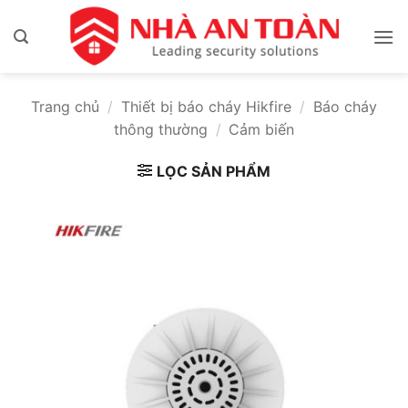
Bỏ
qua
nội
dung
Trang chủ
/
Thiết bị báo cháy Hikfire
/
Báo cháy
thông thường
/
Cảm biến
LỌC SẢN PHẨM