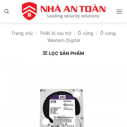
Bỏ
qua
nội
dung
Trang chủ
/
Thiết bị lưu trữ
/
Ổ cứng
/
Ổ cứng
Western Digital
LỌC SẢN PHẨM