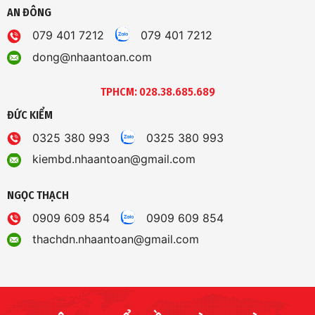
AN ĐÔNG
079 401 7212
079 401 7212
dong@nhaantoan.com
TPHCM: 028.38.685.689
ĐỨC KIỂM
0325 380 993
0325 380 993
kiembd.nhaantoan@gmail.com
NGỌC THẠCH
0909 609 854
0909 609 854
thachdn.nhaantoan@gmail.com