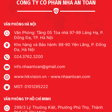
CÔNG TY CỔ PHẦN NHÀ AN TOÀN
VĂN PHÒNG HÀ NỘI
Văn Phòng: Tầng 05 Tòa nhà 97-99 Láng Hạ, P.
Đống Đa, TP. Hà Nội
Kho hàng và Bảo hành: 88-90 Yên Lãng, P. Đống
Đa, Hà Nội
024.3762.3200
info.nhaantoan@gmail.com
www.hikvision.vn
-
www.nhaantoan.com
MST: 0101295222
VĂN PHÒNG TP HỒ CHÍ MINH
299/3 Lý Thường Kiệt, Phường Phú Thọ, Thành