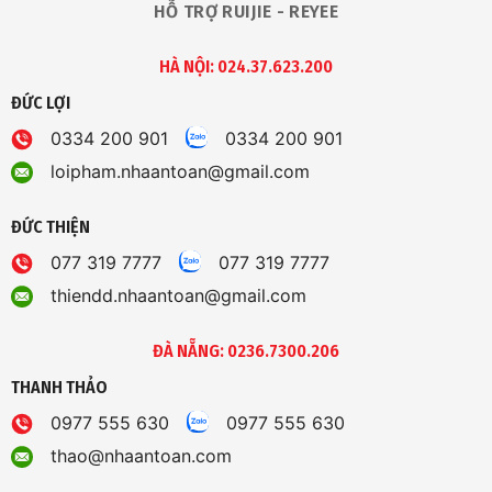
HỖ TRỢ RUIJIE - REYEE
HÀ NỘI: 024.37.623.200
ĐỨC LỢI
0334 200 901
0334 200 901
loipham.nhaantoan@gmail.com
ĐỨC THIỆN
077 319 7777
077 319 7777
thiendd.nhaantoan@gmail.com
ĐÀ NẴNG: 0236.7300.206
THANH THẢO
0977 555 630
0977 555 630
thao@nhaantoan.com