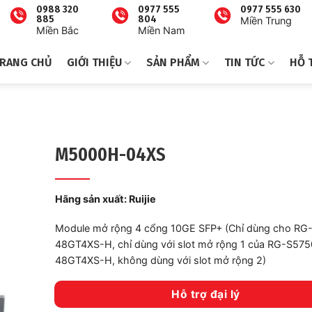
0988 320
0977 555
0977 555 630
885
804
Miền Trung
Miền Bắc
Miền Nam
RANG CHỦ
GIỚI THIỆU
SẢN PHẨM
TIN TỨC
HỖ 
M5000H-04XS
Hãng sản xuất:
Ruijie
Module mở rộng 4 cổng 10GE SFP+ (Chỉ dùng cho RG
48GT4XS-H, chỉ dùng với slot mở rộng 1 của RG-S57
48GT4XS-H, không dùng với slot mở rộng 2)
Hỗ trợ đại lý