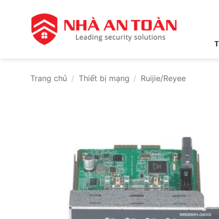
Bỏ
qua
nội
dung
T
Trang chủ
/
Thiết bị mạng
/
Ruijie/Reyee