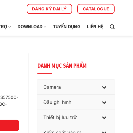
ĐĂNG KÝ ĐẠI LÝ
CATALOGUE
TRỢ
DOWNLOAD
TUYỂN DỤNG
LIÊN HỆ
DANH MỤC SẢN PHẨM
Camera
-S5750C-
Đầu ghi hình
50C-
Thiết bị lưu trữ
Kiểm soát vào ra