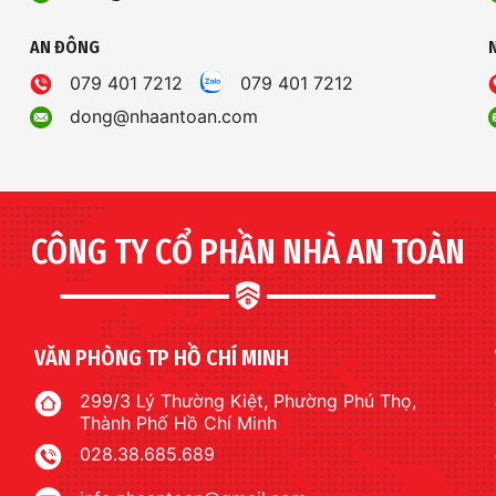
AN ĐÔNG
079 401 7212
079 401 7212
dong@nhaantoan.com
CÔNG TY CỔ PHẦN NHÀ AN TOÀN
VĂN PHÒNG TP HỒ CHÍ MINH
299/3 Lý Thường Kiệt, Phường Phú Thọ,
Thành Phố Hồ Chí Minh
028.38.685.689