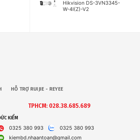
Hikvision DS-3VN3345-
W-4I(Z)-V2
H
HỖ TRỢ RUIJIE - REYEE
TPHCM: 028.38.685.689
ĐỨC KIỂM
0325 380 993
0325 380 993
kiembd.nhaantoan@gmail.com