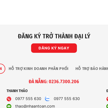
ĐĂNG KÝ TRỞ THÀNH ĐẠI LÝ
ĐĂNG KÝ NGAY
N
HỖ TRỢ KINH DOANH PHÂN PHỐI
HỖ TRỢ BẢO HÀN
ĐÀ NẴNG: 0236.7300.206
THANH THẢO
0977 555 630
0977 555 630
thao@nhaantoan.com