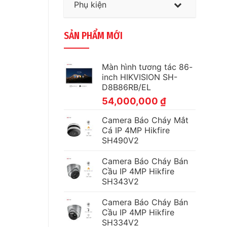
Phụ kiện
SẢN PHẨM MỚI
Màn hình tương tác 86-
inch HIKVISION SH-
D8B86RB/EL
54,000,000
₫
Camera Báo Cháy Mắt
Cá IP 4MP Hikfire
SH490V2
Camera Báo Cháy Bán
Cầu IP 4MP Hikfire
SH343V2
Camera Báo Cháy Bán
Cầu IP 4MP Hikfire
SH334V2