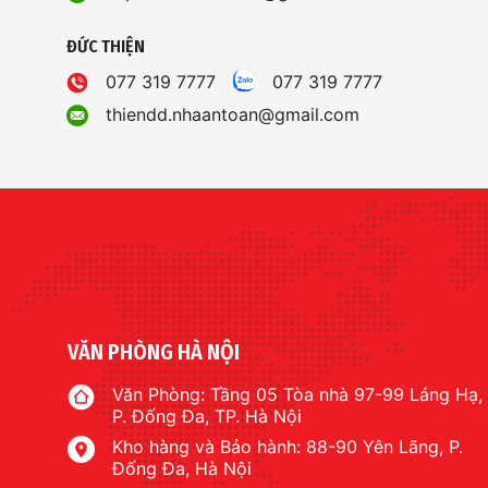
ĐỨC THIỆN
077 319 7777
077 319 7777
thiendd.nhaantoan@gmail.com
VĂN PHÒNG HÀ NỘI
Văn Phòng: Tầng 05 Tòa nhà 97-99 Láng Hạ,
P. Đống Đa, TP. Hà Nội
Kho hàng và Bảo hành: 88-90 Yên Lãng, P.
Đống Đa, Hà Nội