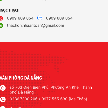
NGỌC THẠCH
0909 609 854
0909 609 854
thachdn.nhaantoan@gmail.com
VĂN PHÒNG ĐÀ NẴNG
số 703 Điện Biên Phủ, Phường An Khê, Thành
phố Đà Nẵng
0236.7300.206 / 0977 555 630 (Ms Thảo)