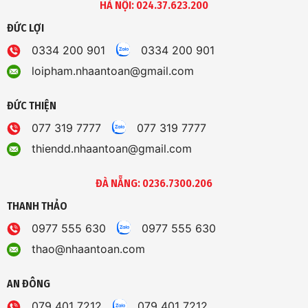
HÀ NỘI: 024.37.623.200
ĐỨC LỢI
0334 200 901
0334 200 901
loipham.nhaantoan@gmail.com
ĐỨC THIỆN
077 319 7777
077 319 7777
thiendd.nhaantoan@gmail.com
ĐÀ NẴNG: 0236.7300.206
THANH THẢO
0977 555 630
0977 555 630
thao@nhaantoan.com
AN ĐÔNG
079 401 7212
079 401 7212