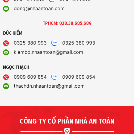
dong@nhaantoan.com
TPHCM: 028.38.685.689
ĐỨC KIỂM
0325 380 993
0325 380 993
kiembd.nhaantoan@gmail.com
NGỌC THẠCH
0909 609 854
0909 609 854
thachdn.nhaantoan@gmail.com
CÔNG TY CỔ PHẦN NHÀ AN TOÀN