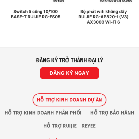
Switch 5 cổng 10/100
Bộ phát wifi không dây
BASE-T RUIJIE RG-ES05
RUIJIE RG-AP820-L(V3)
AX3000 Wi-Fi 6
ĐĂNG KÝ TRỞ THÀNH ĐẠI LÝ
ĐĂNG KÝ NGAY
HỖ TRỢ KINH DOANH DỰ ÁN
HỖ TRỢ KINH DOANH PHÂN PHỐI
HỖ TRỢ BẢO HÀNH
HỖ TRỢ RUIJIE - REYEE