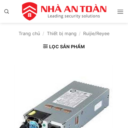
Bỏ
qua
nội
dung
Trang chủ
/
Thiết bị mạng
/
Ruijie/Reyee
LỌC SẢN PHẨM