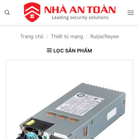
Bỏ
qua
nội
dung
Trang chủ
/
Thiết bị mạng
/
Ruijie/Reyee
LỌC SẢN PHẨM