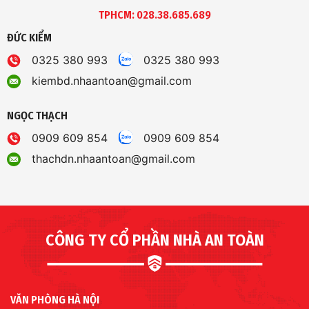
TPHCM: 028.38.685.689
ĐỨC KIỂM
0325 380 993
0325 380 993
kiembd.nhaantoan@gmail.com
NGỌC THẠCH
0909 609 854
0909 609 854
thachdn.nhaantoan@gmail.com
CÔNG TY CỔ PHẦN NHÀ AN TOÀN
VĂN PHÒNG HÀ NỘI