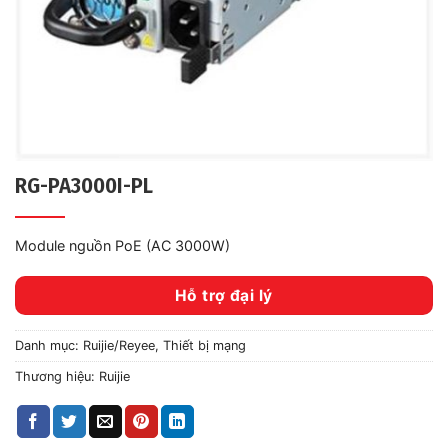
RG-PA3000I-PL
Module nguồn PoE (AC 3000W)
Hỗ trợ đại lý
Danh mục:
Ruijie/Reyee
,
Thiết bị mạng
Thương hiệu:
Ruijie