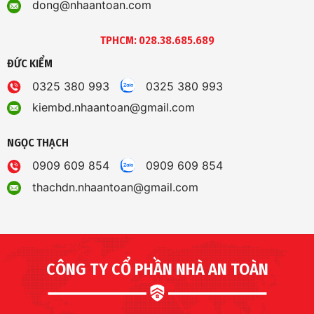
dong@nhaantoan.com
TPHCM: 028.38.685.689
ĐỨC KIỂM
0325 380 993
0325 380 993
kiembd.nhaantoan@gmail.com
NGỌC THẠCH
0909 609 854
0909 609 854
thachdn.nhaantoan@gmail.com
CÔNG TY CỔ PHẦN NHÀ AN TOÀN