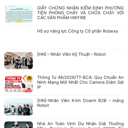
GIẤY CHỨNG NHẬN KIỂM ĐỊNH PHƯƠNG
TIỆN PHÒNG CHÁY VÀ CHỮA CHÁY VỚI
CÁC SẢN PHẨM HIKFIRE
Không
có
bình
Hồ sơ năng lực Công ty Cổ phần Robexa
luận
ở
Không
GIẤY
có
CHỨNG
bình
NHẬN
luận
ở
KIỂM
[HN] – Nhân Viên Kỹ Thuật – Robot
Hồ
ĐỊNH
sơ
PHƯƠNG
Không
năng
TIỆN
có
lực
PHÒNG
bình
Công
CHÁY
luận
ty
VÀ
ở
Cổ
CHỮA
Thông Tư 48/2026/TT-BCA: Quy Chuẩn An
[HN]
phần
CHÁY
–
Robexa
VỚI
Ninh Mạng Mới Nhất Cho Camera Giám Sát
Nhân
CÁC
IP
Viên
SẢN
Kỹ
PHẨM
Không
Thuật
HIKFIRE
có
–
bình
[HN]-Nhân Viên Kinh Doanh B2B – mảng
Robot
luận
Robot
ở
Thông
Không
Tư
có
48/2026/TT-
bình
BCA:
luận
Nhà An Toàn Vinh Dự Nhận Giải Thưởng
Quy
ở
Chuẩn