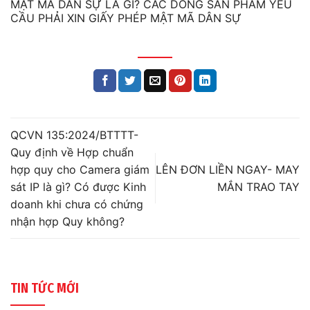
MẬT MÃ DÂN SỰ LÀ GÌ? CÁC DÒNG SẢN PHẨM YÊU
CẦU PHẢI XIN GIẤY PHÉP MẬT MÃ DÂN SỰ
QCVN 135:2024/BTTTT-
Quy định về Hợp chuẩn
hợp quy cho Camera giám
LÊN ĐƠN LIỀN NGAY- MAY
sát IP là gì? Có được Kinh
MẮN TRAO TAY
doanh khi chưa có chứng
nhận hợp Quy không?
TIN TỨC MỚI