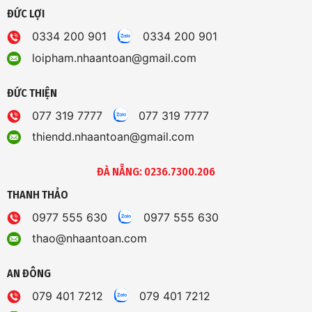
ĐỨC LỢI
0334 200 901
0334 200 901
loipham.nhaantoan@gmail.com
ĐỨC THIỆN
077 319 7777
077 319 7777
thiendd.nhaantoan@gmail.com
ĐÀ NẴNG: 0236.7300.206
THANH THẢO
0977 555 630
0977 555 630
thao@nhaantoan.com
AN ĐÔNG
079 401 7212
079 401 7212