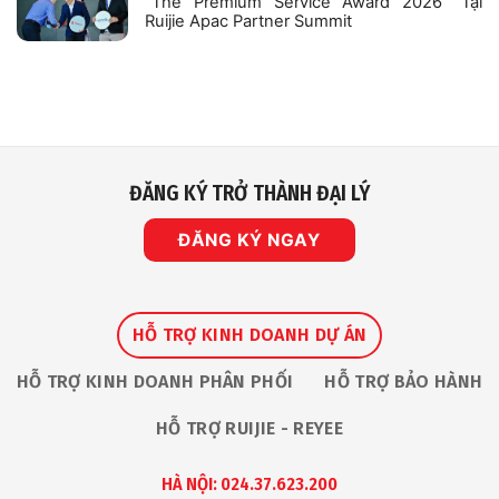
“The Premium Service Award 2026” Tại
[HN]-
An
Nhân
Ruijie Apac Partner Summit
Ninh
Viên
Mạng
Kinh
Không
Mới
Doanh
có
Nhất
B2B
bình
Cho
–
luận
Camera
mảng
ở
Giám
Robot
Nhà
Sát
An
IP
Toàn
Vinh
Dự
Nhận
ĐĂNG KÝ TRỞ THÀNH ĐẠI LÝ
Giải
Thưởng
“The
Premium
ĐĂNG KÝ NGAY
Service
Award
2026”
Tại
Ruijie
Apac
Partner
HỖ TRỢ KINH DOANH DỰ ÁN
Summit
HỖ TRỢ KINH DOANH PHÂN PHỐI
HỖ TRỢ BẢO HÀNH
HỖ TRỢ RUIJIE - REYEE
HÀ NỘI: 024.37.623.200