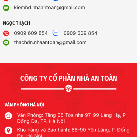
kiembd.nhaantoan@gmail.com
NGỌC THẠCH
0909 609 854
0909 609 854
thachdn.nhaantoan@gmail.com
CÔNG TY CỔ PHẦN NHÀ AN TOÀN
VĂN PHÒNG HÀ NỘI
Văn Phòng: Tầng 05 Tòa nhà 97-99 Láng Hạ, P.
Đống Đa, TP. Hà Nội
Kho hàng và Bảo hành: 88-90 Yên Lãng, P. Đống
Đa, Hà Nội