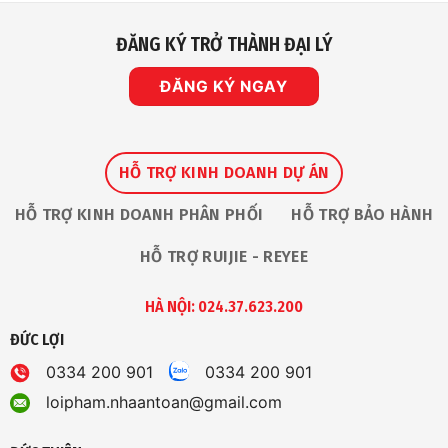
Vinh
Dự
Nhận
ĐĂNG KÝ TRỞ THÀNH ĐẠI LÝ
Giải
Thưởng
“The
Premium
ĐĂNG KÝ NGAY
Service
Award
2026”
Tại
Ruijie
Apac
Partner
HỖ TRỢ KINH DOANH DỰ ÁN
Summit
HỖ TRỢ KINH DOANH PHÂN PHỐI
HỖ TRỢ BẢO HÀNH
HỖ TRỢ RUIJIE - REYEE
HÀ NỘI: 024.37.623.200
ĐỨC LỢI
0334 200 901
0334 200 901
loipham.nhaantoan@gmail.com