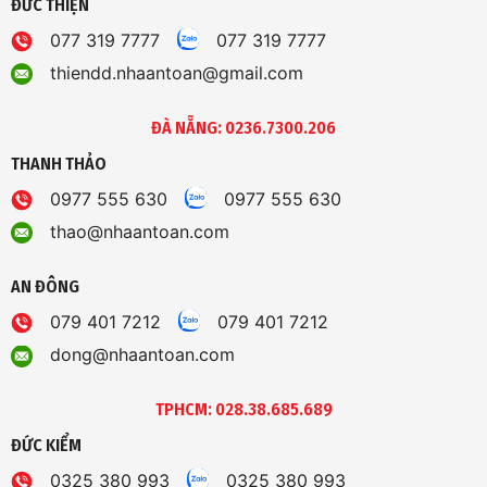
ĐỨC THIỆN
077 319 7777
077 319 7777
thiendd.nhaantoan@gmail.com
ĐÀ NẴNG: 0236.7300.206
THANH THẢO
0977 555 630
0977 555 630
thao@nhaantoan.com
AN ĐÔNG
079 401 7212
079 401 7212
dong@nhaantoan.com
TPHCM: 028.38.685.689
ĐỨC KIỂM
0325 380 993
0325 380 993