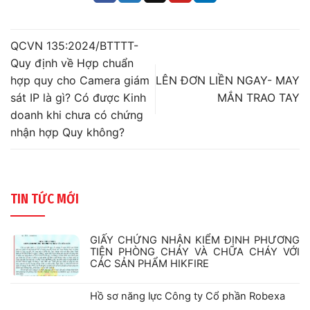
QCVN 135:2024/BTTTT-
Quy định về Hợp chuẩn
hợp quy cho Camera giám
LÊN ĐƠN LIỀN NGAY- MAY
sát IP là gì? Có được Kinh
MẮN TRAO TAY
doanh khi chưa có chứng
nhận hợp Quy không?
TIN TỨC MỚI
GIẤY CHỨNG NHẬN KIỂM ĐỊNH PHƯƠNG
TIỆN PHÒNG CHÁY VÀ CHỮA CHÁY VỚI
CÁC SẢN PHẨM HIKFIRE
Không
có
bình
Hồ sơ năng lực Công ty Cổ phần Robexa
luận