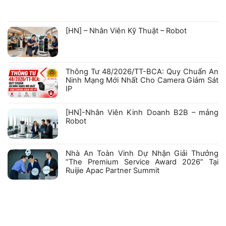
ở
Không
GIẤY
có
CHỨNG
bình
NHẬN
luận
ở
KIỂM
[HN] – Nhân Viên Kỹ Thuật – Robot
Hồ
ĐỊNH
sơ
PHƯƠNG
Không
năng
TIỆN
có
lực
PHÒNG
bình
Công
CHÁY
luận
ty
VÀ
ở
Cổ
CHỮA
Thông Tư 48/2026/TT-BCA: Quy Chuẩn An
[HN]
phần
CHÁY
–
Robexa
VỚI
Ninh Mạng Mới Nhất Cho Camera Giám Sát
Nhân
CÁC
IP
Viên
SẢN
Kỹ
PHẨM
Không
Thuật
HIKFIRE
có
–
bình
[HN]-Nhân Viên Kinh Doanh B2B – mảng
Robot
luận
Robot
ở
Thông
Không
Tư
có
48/2026/TT-
bình
BCA:
luận
Nhà An Toàn Vinh Dự Nhận Giải Thưởng
Quy
ở
Chuẩn
“The Premium Service Award 2026” Tại
[HN]-
An
Nhân
Ruijie Apac Partner Summit
Ninh
Viên
Mạng
Kinh
Không
Mới
Doanh
có
Nhất
B2B
bình
Cho
–
luận
Camera
mảng
ở
Giám
Robot
Nhà
Sát
An
IP
Toàn