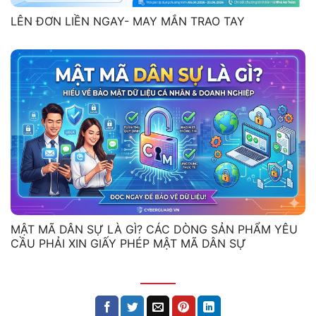
LÊN ĐƠN LIỀN NGAY- MAY MẮN TRAO TAY
MẬT MÃ DÂN SỰ LÀ GÌ? CÁC DÒNG SẢN PHẨM YÊU
CẦU PHẢI XIN GIẤY PHÉP MẬT MÃ DÂN SỰ