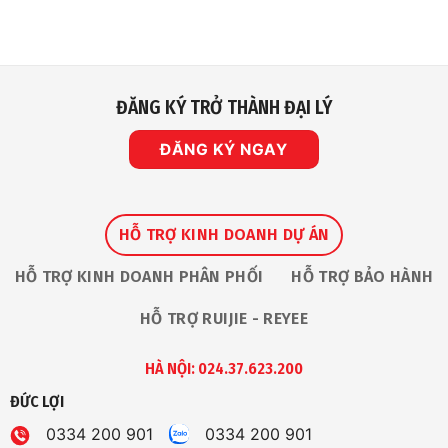
ở
Nhận
Chính
Giải
Sách
Thưởng
Bảo
“The
Hành
Premium
Và
Service
Sửa
Award
Chữa
2026”
Sản
ĐĂNG KÝ TRỞ THÀNH ĐẠI LÝ
Tại
Phẩm
Ruijie
Tại
Apac
Nhà
Partner
ĐĂNG KÝ NGAY
An
Summit
Toàn
HỖ TRỢ KINH DOANH DỰ ÁN
HỖ TRỢ KINH DOANH PHÂN PHỐI
HỖ TRỢ BẢO HÀNH
HỖ TRỢ RUIJIE - REYEE
HÀ NỘI: 024.37.623.200
ĐỨC LỢI
0334 200 901
0334 200 901