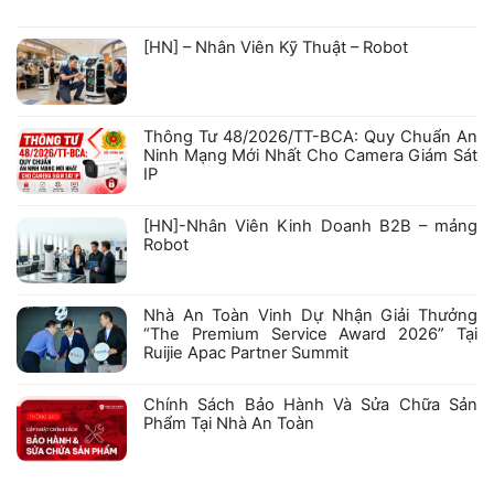
bình
luận
ở
[HN] – Nhân Viên Kỹ Thuật – Robot
Hồ
sơ
Không
năng
có
lực
bình
Công
luận
ty
ở
Cổ
Thông Tư 48/2026/TT-BCA: Quy Chuẩn An
[HN]
phần
–
Robexa
Ninh Mạng Mới Nhất Cho Camera Giám Sát
Nhân
IP
Viên
Kỹ
Không
Thuật
có
–
bình
[HN]-Nhân Viên Kinh Doanh B2B – mảng
Robot
luận
Robot
ở
Thông
Không
Tư
có
48/2026/TT-
bình
BCA:
luận
Nhà An Toàn Vinh Dự Nhận Giải Thưởng
Quy
ở
Chuẩn
“The Premium Service Award 2026” Tại
[HN]-
An
Nhân
Ruijie Apac Partner Summit
Ninh
Viên
Mạng
Kinh
Không
Mới
Doanh
có
Nhất
B2B
bình
Chính Sách Bảo Hành Và Sửa Chữa Sản
Cho
–
luận
Camera
Phẩm Tại Nhà An Toàn
mảng
ở
Giám
Robot
Nhà
Không
Sát
An
có
IP
Toàn
bình
Vinh
luận
Dự