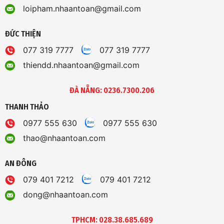
loipham.nhaantoan@gmail.com
ĐỨC THIỆN
077 319 7777
077 319 7777
thiendd.nhaantoan@gmail.com
ĐÀ NẴNG: 0236.7300.206
THANH THẢO
0977 555 630
0977 555 630
thao@nhaantoan.com
AN ĐÔNG
079 401 7212
079 401 7212
dong@nhaantoan.com
TPHCM: 028.38.685.689