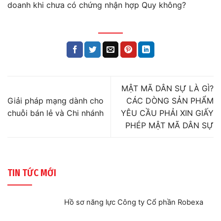
doanh khi chưa có chứng nhận hợp Quy không?
MẬT MÃ DÂN SỰ LÀ GÌ?
Giải pháp mạng dành cho
CÁC DÒNG SẢN PHẨM
chuỗi bán lẻ và Chi nhánh
YÊU CẦU PHẢI XIN GIẤY
PHÉP MẬT MÃ DÂN SỰ
TIN TỨC MỚI
Hồ sơ năng lực Công ty Cổ phần Robexa
Không
có