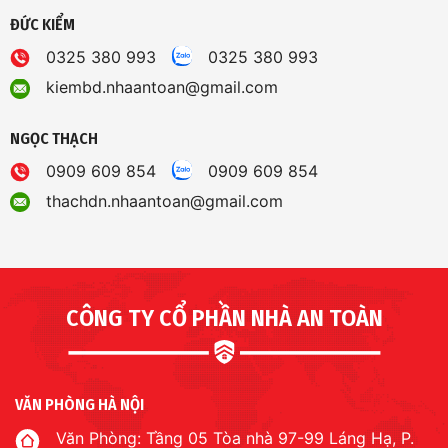
ĐỨC KIỂM
0325 380 993
0325 380 993
kiembd.nhaantoan@gmail.com
NGỌC THẠCH
0909 609 854
0909 609 854
thachdn.nhaantoan@gmail.com
CÔNG TY CỔ PHẦN NHÀ AN TOÀN
VĂN PHÒNG HÀ NỘI
Văn Phòng: Tầng 05 Tòa nhà 97-99 Láng Hạ, P.