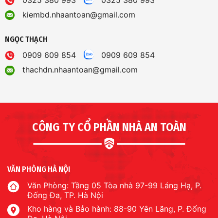
kiembd.nhaantoan@gmail.com
NGỌC THẠCH
0909 609 854
0909 609 854
thachdn.nhaantoan@gmail.com
CÔNG TY CỔ PHẦN NHÀ AN TOÀN
VĂN PHÒNG HÀ NỘI
Văn Phòng: Tầng 05 Tòa nhà 97-99 Láng Hạ, P.
Đống Đa, TP. Hà Nội
Kho hàng và Bảo hành: 88-90 Yên Lãng, P. Đống