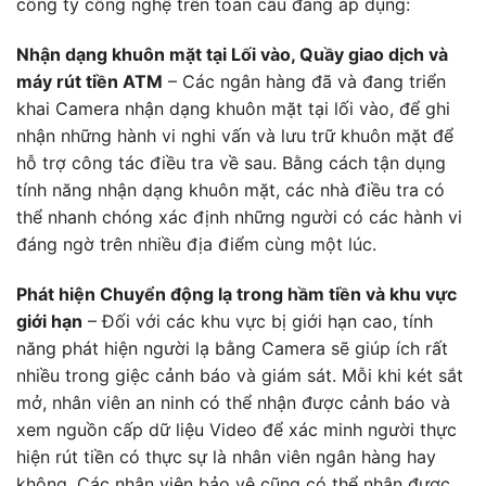
công ty công nghệ trên toàn cầu đang áp dụng:
Nhận dạng khuôn mặt tại Lối vào, Quầy giao dịch và
máy rút tiền ATM
– Các ngân hàng đã và đang triển
khai Camera nhận dạng khuôn mặt tại lối vào, để ghi
nhận những hành vi nghi vấn và lưu trữ khuôn mặt để
hỗ trợ công tác điều tra về sau. Bằng cách tận dụng
tính năng nhận dạng khuôn mặt, các nhà điều tra có
thể nhanh chóng xác định những người có các hành vi
đáng ngờ trên nhiều địa điểm cùng một lúc.
Phát hiện Chuyển động lạ trong hầm tiền và khu vực
giới hạn
– Đối với các khu vực bị giới hạn cao, tính
năng phát hiện người lạ bằng Camera sẽ giúp ích rất
nhiều trong giệc cảnh báo và giám sát. Mỗi khi két sắt
mở, nhân viên an ninh có thể nhận được cảnh báo và
xem nguồn cấp dữ liệu Video để xác minh người thực
hiện rút tiền có thực sự là nhân viên ngân hàng hay
không. Các nhân viên bảo vệ cũng có thể nhận được