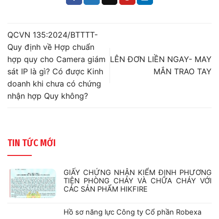
QCVN 135:2024/BTTTT-
Quy định về Hợp chuẩn
hợp quy cho Camera giám
LÊN ĐƠN LIỀN NGAY- MAY
sát IP là gì? Có được Kinh
MẮN TRAO TAY
doanh khi chưa có chứng
nhận hợp Quy không?
TIN TỨC MỚI
GIẤY CHỨNG NHẬN KIỂM ĐỊNH PHƯƠNG
TIỆN PHÒNG CHÁY VÀ CHỮA CHÁY VỚI
CÁC SẢN PHẨM HIKFIRE
Không
có
bình
Hồ sơ năng lực Công ty Cổ phần Robexa
luận