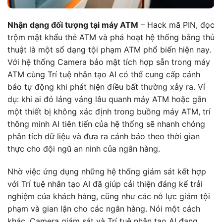
Nhận dạng đối tượng tại máy ATM
– Hack mã PIN, đọc
trộm mật khẩu thẻ ATM và phá hoạt hệ thống bằng thủ
thuật là một số dạng tội phạm ATM phổ biến hiện nay.
Với hệ thống Camera bảo mật tích hợp sẵn trong máy
ATM cùng Trí tuệ nhân tạo AI có thể cung cấp cảnh
báo tự động khi phát hiện điều bất thường xảy ra. Ví
dụ: khi ai đó lảng vảng lâu quanh máy ATM hoặc gắn
một thiết bị không xác định trong buồng máy ATM, trí
thông minh AI tiên tiến của hệ thống sẽ nhanh chóng
phân tích dữ liệu và đưa ra cảnh báo theo thời gian
thực cho đội ngũ an ninh của ngân hàng.
Nhờ việc ứng dụng những hệ thống giám sát kết hợp
với Trí tuệ nhân tạo AI đã giúp cải thiện đáng kể trải
nghiệm của khách hàng, cũng như các nỗ lực giảm tội
phạm và gian lận cho các ngân hàng. Nói một cách
khác, Camera giám sát và Trí tuệ nhân tạo AI đang