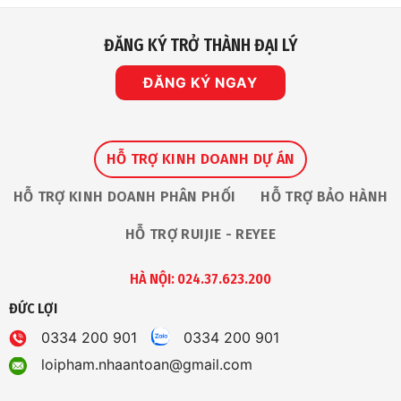
Vinh
Dự
Nhận
ĐĂNG KÝ TRỞ THÀNH ĐẠI LÝ
Giải
Thưởng
“The
Premium
ĐĂNG KÝ NGAY
Service
Award
2026”
Tại
Ruijie
Apac
Partner
HỖ TRỢ KINH DOANH DỰ ÁN
Summit
HỖ TRỢ KINH DOANH PHÂN PHỐI
HỖ TRỢ BẢO HÀNH
HỖ TRỢ RUIJIE - REYEE
HÀ NỘI: 024.37.623.200
ĐỨC LỢI
0334 200 901
0334 200 901
loipham.nhaantoan@gmail.com