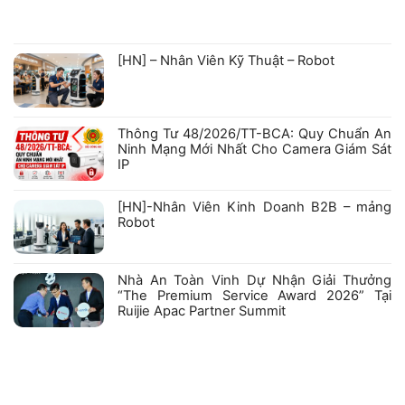
ở
Không
GIẤY
có
CHỨNG
bình
NHẬN
luận
ở
KIỂM
[HN] – Nhân Viên Kỹ Thuật – Robot
Hồ
ĐỊNH
sơ
PHƯƠNG
Không
năng
TIỆN
có
lực
PHÒNG
bình
Công
CHÁY
luận
ty
VÀ
ở
Cổ
CHỮA
Thông Tư 48/2026/TT-BCA: Quy Chuẩn An
[HN]
phần
CHÁY
–
Robexa
VỚI
Ninh Mạng Mới Nhất Cho Camera Giám Sát
Nhân
CÁC
IP
Viên
SẢN
Kỹ
PHẨM
Không
Thuật
HIKFIRE
có
–
bình
[HN]-Nhân Viên Kinh Doanh B2B – mảng
Robot
luận
Robot
ở
Thông
Không
Tư
có
48/2026/TT-
bình
BCA:
luận
Nhà An Toàn Vinh Dự Nhận Giải Thưởng
Quy
ở
Chuẩn
“The Premium Service Award 2026” Tại
[HN]-
An
Nhân
Ruijie Apac Partner Summit
Ninh
Viên
Mạng
Kinh
Không
Mới
Doanh
có
Nhất
B2B
bình
Cho
–
luận
Camera
mảng
ở
Giám
Robot
Nhà
Sát
An
IP
Toàn