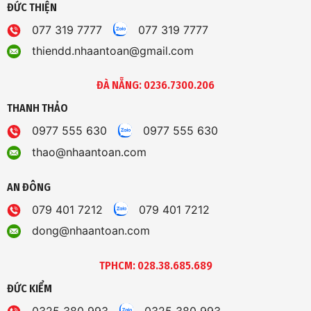
ĐỨC THIỆN
077 319 7777
077 319 7777
thiendd.nhaantoan@gmail.com
ĐÀ NẴNG: 0236.7300.206
THANH THẢO
0977 555 630
0977 555 630
thao@nhaantoan.com
AN ĐÔNG
079 401 7212
079 401 7212
dong@nhaantoan.com
TPHCM: 028.38.685.689
ĐỨC KIỂM
0325 380 993
0325 380 993