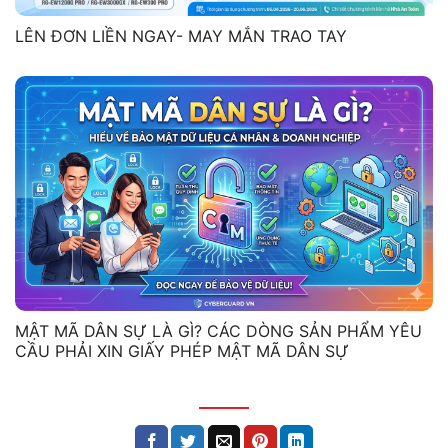
LÊN ĐƠN LIỀN NGAY- MAY MẮN TRAO TAY
MẬT MÃ DÂN SỰ LÀ GÌ? CÁC DÒNG SẢN PHẨM YÊU
CẦU PHẢI XIN GIẤY PHÉP MẬT MÃ DÂN SỰ