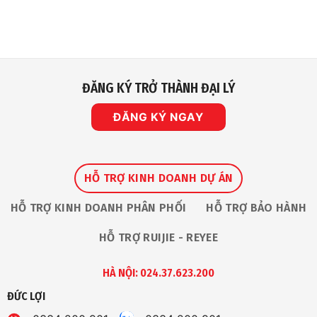
Vinh
luận
Dự
ở
Nhận
Chính
Giải
Sách
Thưởng
Bảo
“The
Hành
Premium
Và
Service
Sửa
Award
Chữa
2026”
Sản
ĐĂNG KÝ TRỞ THÀNH ĐẠI LÝ
Tại
Phẩm
Ruijie
Tại
Apac
Nhà
Partner
ĐĂNG KÝ NGAY
An
Summit
Toàn
HỖ TRỢ KINH DOANH DỰ ÁN
HỖ TRỢ KINH DOANH PHÂN PHỐI
HỖ TRỢ BẢO HÀNH
HỖ TRỢ RUIJIE - REYEE
HÀ NỘI: 024.37.623.200
ĐỨC LỢI