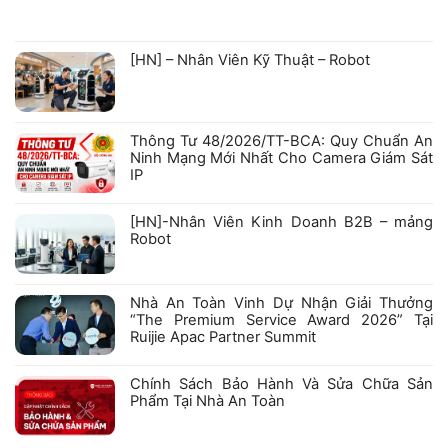
có
bình
luận
ở
[HN] – Nhân Viên Kỹ Thuật – Robot
Hồ
sơ
Không
năng
có
lực
bình
Công
luận
ty
ở
Cổ
Thông Tư 48/2026/TT-BCA: Quy Chuẩn An
[HN]
phần
–
Robexa
Ninh Mạng Mới Nhất Cho Camera Giám Sát
Nhân
IP
Viên
Kỹ
Không
Thuật
có
–
bình
[HN]-Nhân Viên Kinh Doanh B2B – mảng
Robot
luận
Robot
ở
Thông
Không
Tư
có
48/2026/TT-
bình
BCA:
luận
Nhà An Toàn Vinh Dự Nhận Giải Thưởng
Quy
ở
Chuẩn
“The Premium Service Award 2026” Tại
[HN]-
An
Nhân
Ruijie Apac Partner Summit
Ninh
Viên
Mạng
Kinh
Không
Mới
Doanh
có
Nhất
B2B
bình
Chính Sách Bảo Hành Và Sửa Chữa Sản
Cho
–
luận
Camera
Phẩm Tại Nhà An Toàn
mảng
ở
Giám
Robot
Nhà
Không
Sát
An
có
IP
Toàn
bình