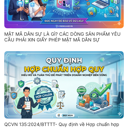
MẬT MÃ DÂN SỰ LÀ GÌ? CÁC DÒNG SẢN PHẨM YÊU
CẦU PHẢI XIN GIẤY PHÉP MẬT MÃ DÂN SỰ
QCVN 135:2024/BTTTT- Quy định về Hợp chuẩn hợp