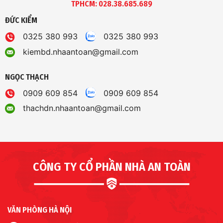
TPHCM: 028.38.685.689
ĐỨC KIỂM
0325 380 993
0325 380 993
kiembd.nhaantoan@gmail.com
NGỌC THẠCH
0909 609 854
0909 609 854
thachdn.nhaantoan@gmail.com
CÔNG TY CỔ PHẦN NHÀ AN TOÀN
VĂN PHÒNG HÀ NỘI