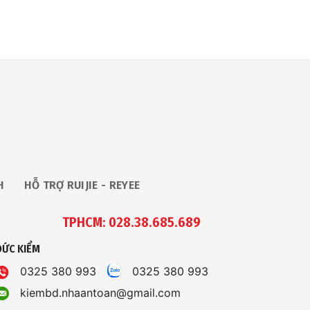
H
HỖ TRỢ RUIJIE - REYEE
TPHCM: 028.38.685.689
ĐỨC KIỂM
0325 380 993
0325 380 993
kiembd.nhaantoan@gmail.com