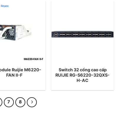
odule Ruijie M6220-
Switch 32 cổng cao cấp
FAN II-F
RUIJIE RG-S6220-32QXS-
H-AC
7
8