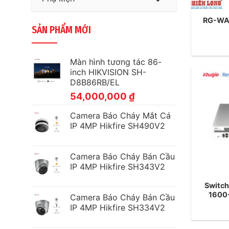
RG-WA
SẢN PHẨM MỚI
Màn hình tương tác 86-
inch HIKVISION SH-
D8B86RB/EL
54,000,000
₫
Camera Báo Cháy Mắt Cá
IP 4MP Hikfire SH490V2
Camera Báo Cháy Bán Cầu
IP 4MP Hikfire SH343V2
Switch
1600
Camera Báo Cháy Bán Cầu
IP 4MP Hikfire SH334V2