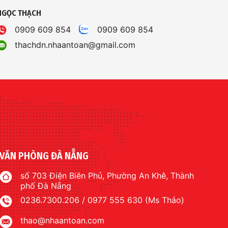
NGỌC THẠCH
0909 609 854
0909 609 854
thachdn.nhaantoan@gmail.com
VĂN PHÒNG ĐÀ NẴNG
số 703 Điện Biên Phủ, Phường An Khê, Thành
phố Đà Nẵng
0236.7300.206 / 0977 555 630 (Ms Thảo)
thao@nhaantoan.com