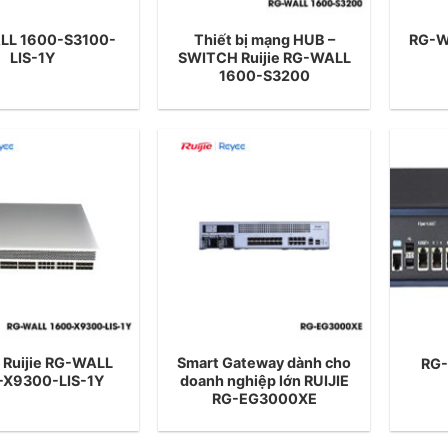
LL 1600-S3100-
Thiết bị mạng HUB –
RG-W
LIS-1Y
SWITCH Ruijie RG-WALL
1600-S3200
 Ruijie RG-WALL
Smart Gateway dành cho
RG-
-X9300-LIS-1Y
doanh nghiệp lớn RUIJIE
RG-EG3000XE