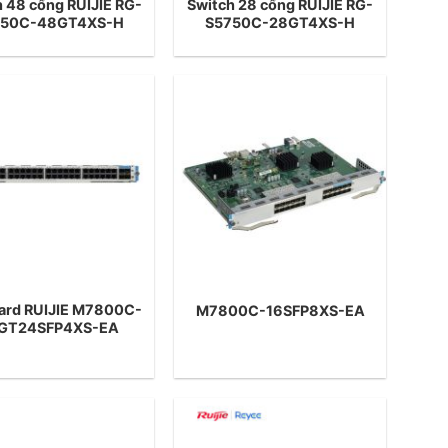
 48 cổng RUIJIE RG-
Switch 28 cổng RUIJIE RG-
750C-48GT4XS-H
S5750C-28GT4XS-H
Card RUIJIE M7800C-
M7800C-16SFP8XS-EA
GT24SFP4XS-EA