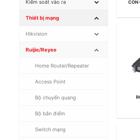
Kiểm soát vào ra
CON-
Thiết bị mạng
Hikvision
Ruijie/Reyee
Home Router/Repeater
Access Point
R
Bộ chuyển quang
Bộ bắn điểm
Switch mạng