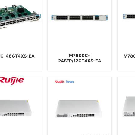
M7800C-
C-48GT4XS-EA
M78
24SFP/12GT4XS-EA