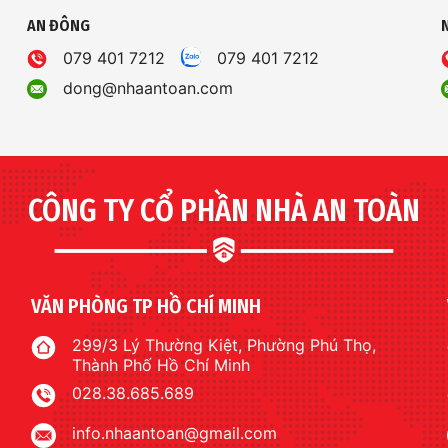
AN ĐÔNG
079 401 7212
079 401 7212
dong@nhaantoan.com
CÔNG TY CỔ PHẦN NHÀ AN TOÀN
VĂN PHÒNG TP HỒ CHÍ MINH
299/3 Lý Thường Kiệt, Phường Phú Thọ,
Thành Phố Hồ Chí Minh
028.38.685.689
info.nhaantoan@gmail.com