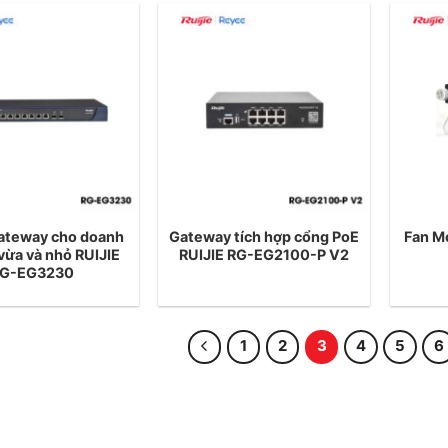
ateway cho doanh
Gateway tích hợp cổng PoE
Fan M
vừa và nhỏ RUIJIE
RUIJIE RG-EG2100-P V2
G-EG3230
1
2
3
4
5
6