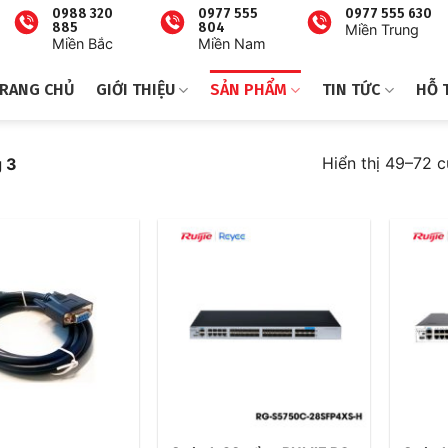
0988 320
0977 555
0977 555 630
885
804
Miền Trung
Miền Bắc
Miền Nam
RANG CHỦ
GIỚI THIỆU
SẢN PHẨM
TIN TỨC
HỖ 
Hiển thị 49–72 c
 3