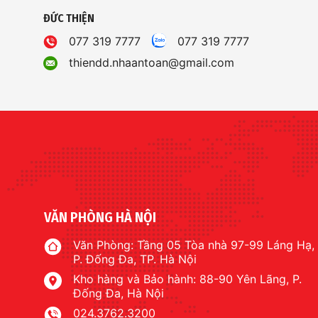
ĐỨC THIỆN
077 319 7777
077 319 7777
thiendd.nhaantoan@gmail.com
VĂN PHÒNG HÀ NỘI
Văn Phòng: Tầng 05 Tòa nhà 97-99 Láng Hạ,
P. Đống Đa, TP. Hà Nội
Kho hàng và Bảo hành: 88-90 Yên Lãng, P.
Đống Đa, Hà Nội
024.3762.3200