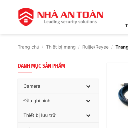
Bỏ
qua
nội
dung
T
Trang chủ
/
Thiết bị mạng
/
Ruijie/Reyee
/
Trang
DANH MỤC SẢN PHẨM
Camera
Đầu ghi hình
Thiết bị lưu trữ