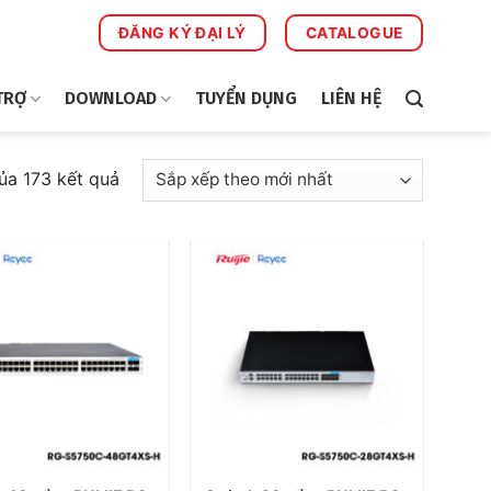
ĐĂNG KÝ ĐẠI LÝ
CATALOGUE
TRỢ
DOWNLOAD
TUYỂN DỤNG
LIÊN HỆ
Đã
ủa 173 kết quả
sắp
xếp
theo
mới
nhất