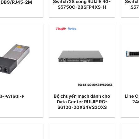
Switch 28 cổng RUIJIE RG-
Switch
DB9/RJ45-2M
S5750C-28SFP4XS-H
S5
Bộ chuyển mạch dành cho
Line 
G-PA150I-F
Data Center RUIJIE RG-
24
S6120-20XS4VS2QXS