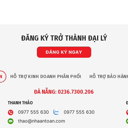
ĐĂNG KÝ TRỞ THÀNH ĐẠI LÝ
ĐĂNG KÝ NGAY
N
HỖ TRỢ KINH DOANH PHÂN PHỐI
HỖ TRỢ BẢO HÀN
ĐÀ NẴNG: 0236.7300.206
THANH THẢO
0977 555 630
0977 555 630
thao@nhaantoan.com