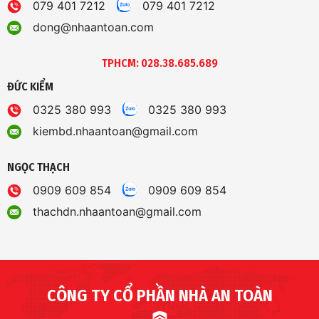
079 401 7212
079 401 7212
dong@nhaantoan.com
TPHCM: 028.38.685.689
ĐỨC KIỂM
0325 380 993
0325 380 993
kiembd.nhaantoan@gmail.com
NGỌC THẠCH
0909 609 854
0909 609 854
thachdn.nhaantoan@gmail.com
CÔNG TY CỔ PHẦN NHÀ AN TOÀN