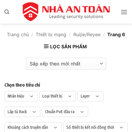
Bỏ
qua
nội
dung
Trang chủ
/
Thiết bị mạng
/
Ruijie/Reyee
/
Trang 6
LỌC SẢN PHẨM
Chọn theo tiêu chí
Nhãn hiệu
Loại thiết bị
Layer
Lắp tủ Rack
Chuẩn PoE đầu ra
Khoảng cách truyền dẫn
Số thiết bị kết nối đồng thời