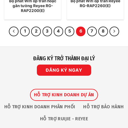
Bộ phát Wifi ốp trần hoặc
Bộ phát Wifi ốp trần Reyee
gắn tường Reyee RG-
RG-RAP2260(E)
RAP2200(E)
1
2
3
4
5
6
7
8
ĐĂNG KÝ TRỞ THÀNH ĐẠI LÝ
ĐĂNG KÝ NGAY
HỖ TRỢ KINH DOANH DỰ ÁN
HỖ TRỢ KINH DOANH PHÂN PHỐI
HỖ TRỢ BẢO HÀNH
HỖ TRỢ RUIJIE - REYEE