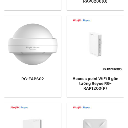
RAP6260(G)
Access point WiFi 5 gắn
RG-EAP602
tường Reyee RG-
RAP1200(P)