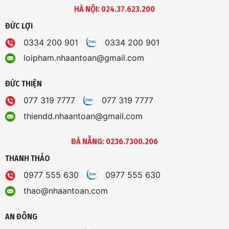
HÀ NỘI: 024.37.623.200
ĐỨC LỢI
0334 200 901
0334 200 901
loipham.nhaantoan@gmail.com
ĐỨC THIỆN
077 319 7777
077 319 7777
thiendd.nhaantoan@gmail.com
ĐÀ NẴNG: 0236.7300.206
THANH THẢO
0977 555 630
0977 555 630
thao@nhaantoan.com
AN ĐÔNG